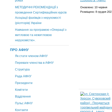
роках
МЕТОДИЧНІ РЕКОМЕНДАЦІЇ з
Оновлено: 10 червня
Розміщено: 8 грудня 202
проведення Сертифікаційних курсів
Асоціації фахівців з нерухомості
(рієлторів) України
Навчання за програмою «Операції з
житловою та нежитловою
нерухомістю».
ПРО АФНУ
Як стати членом АФНУ
Переваги членства в АФНУ
Структура
Рада АФНУ
Президенти
Комітети
Відділення
Пульс АФНУ
Контакти