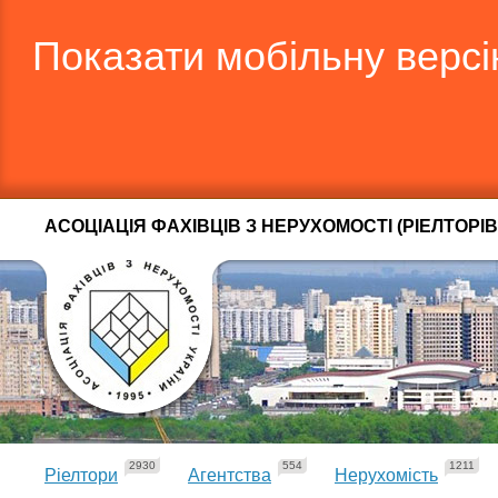
Показати мобільну верс
АСОЦІАЦІЯ ФАХІВЦІВ З НЕРУХОМОСТІ (РІЕЛТОРІВ
2930
554
1211
Ріелтори
Агентства
Нерухомість