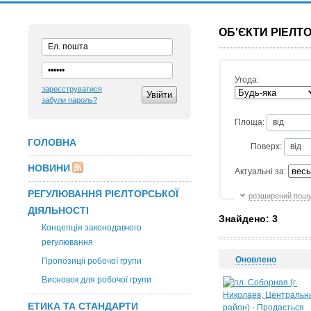
ОБ'ЄКТИ РІЕЛТ
Угода:
зареєструватися
забули пароль?
Площа:
ГОЛОВНА
Поверх:
НОВИНИ
Актуальні за:
РЕГУЛЮВАННЯ РІЄЛТОРСЬКОЇ
розширений пош
ДІЯЛЬНОСТІ
Знайдено: 3
Концепція законодавчого
регулювання
Оновлено
Пропозиції робочої групи
Висновок для робочої групи
ЕТИКА ТА СТАНДАРТИ