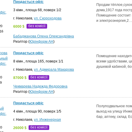
Продається офіс
Продам тёплое,сухо
3 кімн., площа 68, поверх 1/2
дома,1917 года пост
Помещение состоит и
г. Николаев,
ул. Скороходова
и электроэнергия,2
без комісії
20
6000 $
16
Бабаджанова Олена Олександрівна
Риэлтор (
Юрінформ АН
)
Продається офіс
Помещение находится
8 кімн., площа 165, поверх 1/1
всеми удобствами, ц
душевой кабиной, бо
г. Николаев,
ул. Адмирала Макарова
без комісії
20
87000 $
19
Чекмарева Надежда Федоровна
Риэлтор (
Юрінформ АН
)
Продається офіс
Полуподвальное поме
4 кімн., площа 90, поверх 1/5
выход на улицу Инже
бар, аптеку, склад. 
г. Николаев,
ул. Инженерная
без комісії
20
26000 $