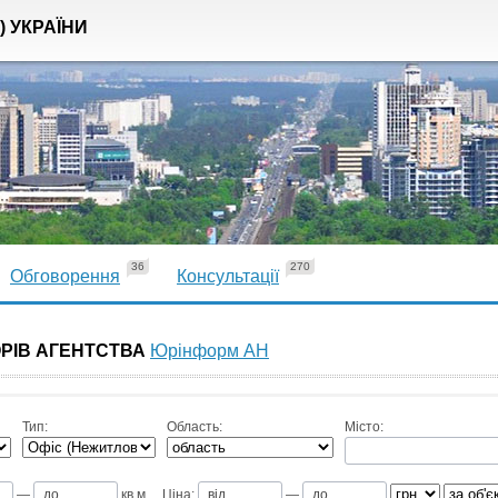
) УКРАЇНИ
36
270
Обговорення
Консультації
ОРІВ АГЕНТСТВА
Юрінформ АН
Тип:
Область:
Місто:
—
кв.м
Ціна:
—