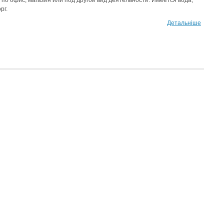
 по офис, магазин или под другой вид деятельности. Имеется вода,
рг.
Детальніше