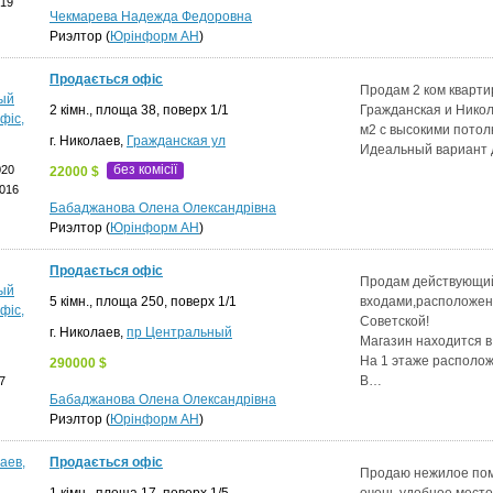
019
Чекмарева Надежда Федоровна
Риэлтор (
Юрінформ АН
)
Продається офіс
Продам 2 ком кварт
2 кімн., площа 38, поверх 1/1
Гражданская и Нико
м2 с высокими потол
г. Николаев,
Гражданская ул
Идеальный вариант 
без комісії
020
22000 $
2016
Бабаджанова Олена Олександрівна
Риэлтор (
Юрінформ АН
)
Продається офіс
Продам действующий 
5 кімн., площа 250, поверх 1/1
входами,расположен
Советской!
г. Николаев,
пр Центральный
Магазин находится в
На 1 этаже располож
290000 $
В…
7
Бабаджанова Олена Олександрівна
Риэлтор (
Юрінформ АН
)
Продається офіс
Продаю нежилое пом