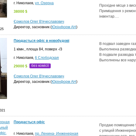
г. Николаев,
ул. Озерна
Прохідне місце з ви
Приміщення з ремонт
38000 $
інвентар.…
Єрмолов Олег В'ячеславович
Директор, засновник (
Юрінформ АН
)
025
Продається офіс в новобудові
В подвал заведен газ
1 кімн., площа 84, поверх -/3
Выполнена разводка 
В подвале разводка т
г. Николаев,
6 Слободская
Выполнены все нару
без комісії
29000 $
Єрмолов Олег В'ячеславович
Директор, засновник (
Юрінформ АН
)
2021
Продається офіс
Продаю помещение 90
с улицей Инженерной
г. Николаев,
пр. Ленина- Инженерная