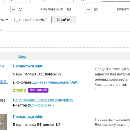
—
К-ть поверхів:
—
Кімнат:
тільки без комісії
ук
Ціна
Продається офіс
Продам 2 этажную 5 
5 кімн., площа 105, поверх -/2
адресом под нотари
ребёнка\кофейню\апт
г. Николаев,
Дунаева улица,рядом ОДК.
Часть дома состоит:
без комісії
1…
27500 $
Бабаджанова Олена Олександрівна
2019
Риэлтор (
Юрінформ АН
)
Продається офіс
Продається фасадне
5 кімн., площа 54, поверх 1/9
Використовується пі