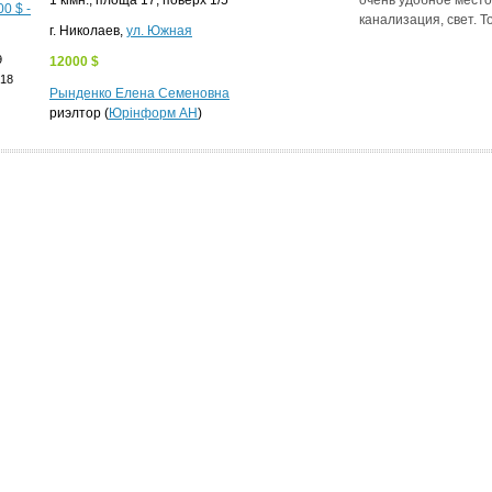
1 кімн., площа 17, поверх 1/5
очень удобное место
канализация, свет. То
г. Николаев,
ул. Южная
9
12000 $
018
Рынденко Елена Семеновна
риэлтор (
Юрінформ АН
)