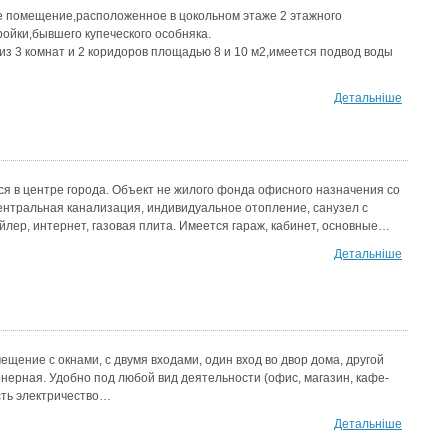
е помещение,расположенное в цокольном этаже 2 этажного
ройки,бывшего купеческого особняка.
з 3 комнат и 2 коридоров площадью 8 и 10 м2,имеется подвод воды
…
Детальніше
 в центре города. Объект не жилого фонда офисного назначения со
ентральная канализация, индивидуальное отопление, санузел с
йлер, интернет, газовая плита. Имеется гараж, кабинет, основные…
Детальніше
щение с окнами, с двумя входами, один вход во двор дома, другой
нерная. Удобно под любой вид деятельности (офис, магазин, кафе-
Есть электричество…
Детальніше