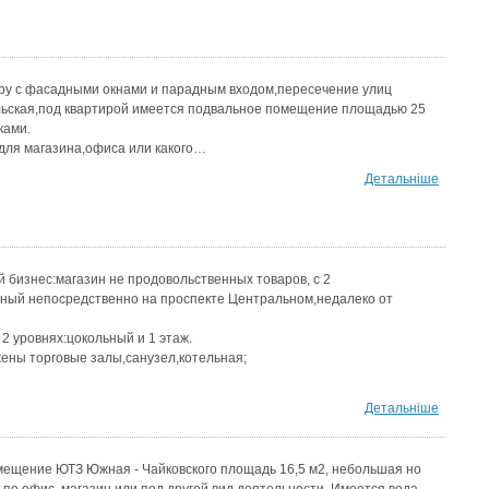
иру с фасадными окнами и парадным входом,пересечение улиц
льская,под квартирой имеется подвальное помещение площадью 25
ками.
для магазина,офиса или какого…
Детальніше
бизнес:магазин не продовольственных товаров, с 2
ный непосредственно на проспекте Центральном,недалеко от
 2 уровнях:цокольный и 1 этаж.
ены торговые залы,санузел,котельная;
Детальніше
ещение ЮТЗ Южная - Чайковского площадь 16,5 м2, небольшая но