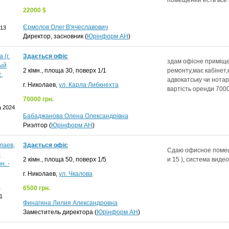
помещении есть все 
22000 $
Єрмолов Олег В'ячеславович
013
Директор, засновник (
Юрінформ АН
)
Здається офіс
здам офісне приміще
2 кімн., площа 30, поверх 1/1
ремонту,має кабінет,
адвокатську чи нота
г. Николаев,
ул. Карла Либкнехта
вартість оренди 700
70000 грн.
а 2024
Бабаджанова Олена Олександрівна
Риэлтор (
Юрінформ АН
)
Здається офіс
Сдаю офисное помеще
2 кімн., площа 50, поверх 1/5
и 15 ), система виде
г. Николаев,
ул. Чкалова
1
6500 грн.
1
Финагина Лилия Александровна
Заместитель директора (
Юрінформ АН
)