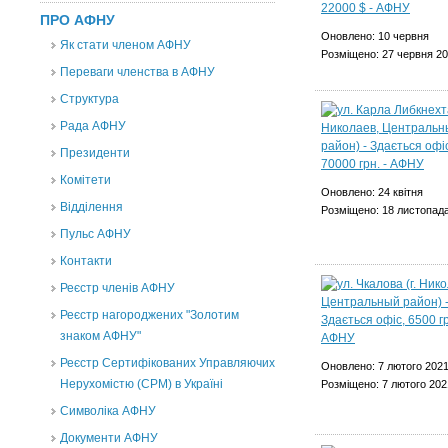
ПРО АФНУ
Оновлено: 10 червня
Як стати членом АФНУ
Розміщено: 27 червня 2
Переваги членства в АФНУ
Структура
Рада АФНУ
Президенти
Комітети
Оновлено: 24 квітня
Відділення
Розміщено: 18 листопад
Пульс АФНУ
Контакти
Реєстр членів АФНУ
Реєстр нагороджених "Золотим
знаком АФНУ"
Реєстр Сертифікованих Управляючих
Оновлено: 7 лютого 202
Нерухомістю (CPM) в Україні
Розміщено: 7 лютого 202
Символіка АФНУ
Документи АФНУ