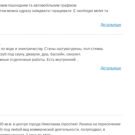
соким пішохідним та автомобільним трафіком.
ом можна одразу заїжджати і працювати. Є необхідні меблі та
Детальніше
.
по воде и электричеству. Стены оштукатурены, пол-стяжка.
руб под сауну, джакузи, душ, бассейн, санузел.
жные отделочные работы. Есть внутренний…
Детальніше
 кв.м. в центре города Николаева (проспект Ленина на пересечении
) под любой вид коммерческой деятельности, полуподвал, в