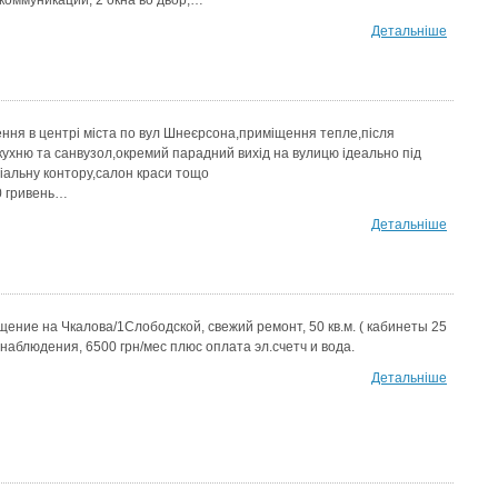
коммуникации, 2 окна во двор,…
Детальніше
ння в центрі міста по вул Шнеєрсона,приміщення тепле,після
кухню та санвузол,окремий парадний вихід на вулицю ідеально під
ріальну контору,салон краси тощо
0 гривень…
Детальніше
ние на Чкалова/1Слободской, свежий ремонт, 50 кв.м. ( кабинеты 25
онаблюдения, 6500 грн/мес плюс оплата эл.счетч и вода.
Детальніше