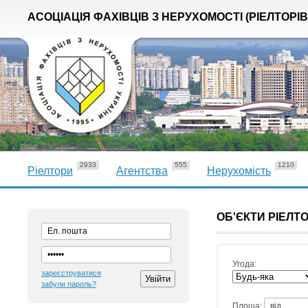
АСОЦІАЦІЯ ФАХІВЦІВ З НЕРУХОМОСТІ (РІЕЛТОРІВ
2933
555
1210
Ріелтори
Агентства
Нерухомість
ОБ'ЄКТИ РІЕЛТ
Угода:
зареєструватися
забули пароль?
Площа: