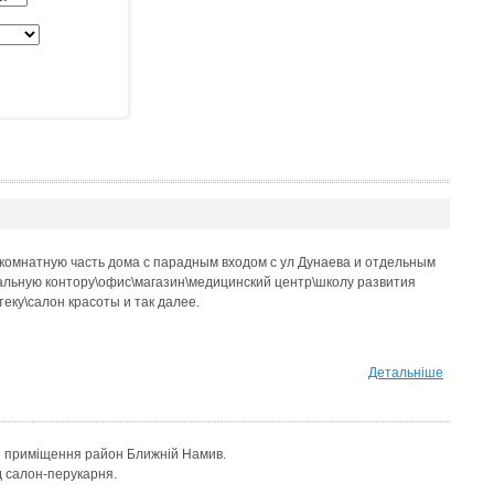
комнатную часть дома с парадным входом с ул Дунаева и отдельным
альную контору\офис\магазин\медицинский центр\школу развития
еку\салон красоты и так далее.
Детальніше
 приміщення район Ближній Намив.
д салон-перукарня.