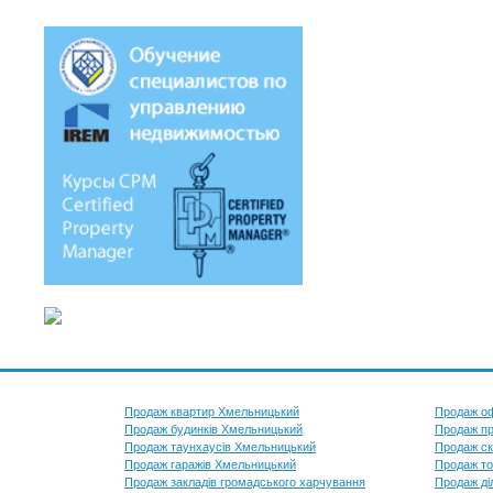
Продаж квартир Хмельницький
Продаж оф
Продаж будинків Хмельницький
Продаж пр
Продаж таунхаусів Хмельницький
Продаж ск
Продаж гаражів Хмельницький
Продаж то
Продаж закладів громадського харчування
Продаж ді