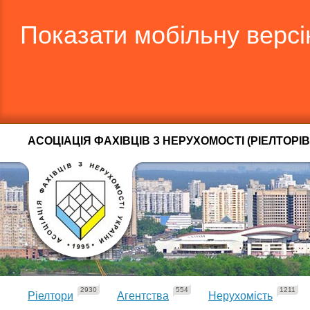
Показати мобільну верс
АСОЦІАЦІЯ ФАХІВЦІВ З НЕРУХОМОСТІ (РІЕЛТОРІВ
2930
554
1211
Ріелтори
Агентства
Нерухомість