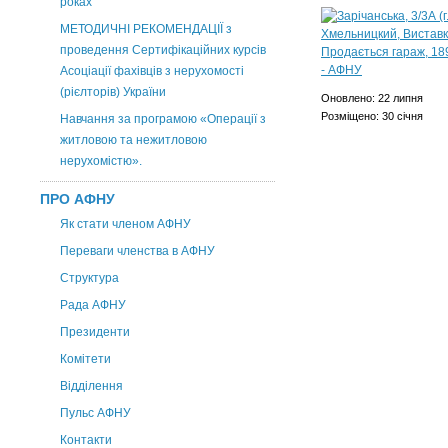
роках
МЕТОДИЧНІ РЕКОМЕНДАЦІЇ з
проведення Сертифікаційних курсів
Асоціації фахівців з нерухомості
(рієлторів) України
Оновлено: 22 липня
Розміщено: 30 січня
Навчання за програмою «Операції з
житловою та нежитловою
нерухомістю».
ПРО АФНУ
Як стати членом АФНУ
Переваги членства в АФНУ
Структура
Рада АФНУ
Президенти
Комітети
Відділення
Пульс АФНУ
Контакти