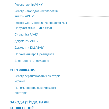
Реєстр членів АФНУ
Реєстр нагороджених "Золотим
знаком АФНУ"
Реєстр Сертифікованих Управляючих
Нерухомістю (CPM) в Україні
Символіка АФНУ
Документи АФНУ
Документи КІЦ АФНУ
Положення про Президента
Електронне голосування
СЕРТИФІКАЦІЯ
Реєстр сертифікованих рієлторів
України
Положення про сертифікацію
рієлторів
ЗАХОДИ (З'ЇЗДИ, РАДИ,
КОНФЕРЕНЦІЇ)