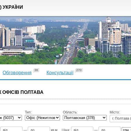
) УКРАЇНИ
36
270
Обговорення
Консультації
 ОФІСІВ ПОЛТАВА
Тип:
Область:
Місто:
—
кв.м
Ціна:
—