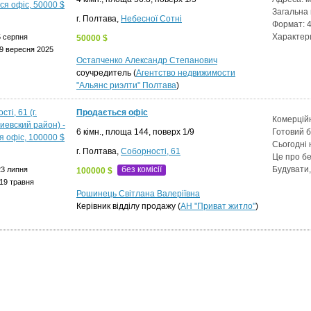
Загальна 
г. Полтава,
Небесної Сотні
Формат: 4
Характер
5 серпня
50000 $
9 вересня 2025
Остапченко Александр Степанович
соучредитель (
Агентство недвижимости
"Альянс риэлти" Полтава
)
Продається офіс
Комерційн
6 кімн., площа 144, поверх 1/9
Готовий б
Сьогодні 
г. Полтава,
Соборності, 61
Це про бе
без комісії
Будувати,
23 липня
100000 $
19 травня
Рошинець Світлана Валеріївна
Керівник відділу продажу (
АН "Приват житло"
)