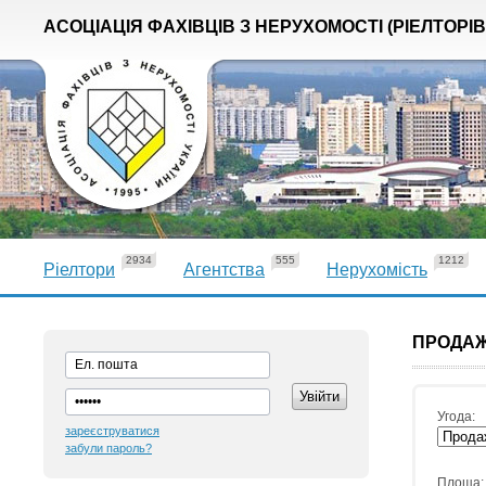
АСОЦІАЦІЯ ФАХІВЦІВ З НЕРУХОМОСТІ (РІЕЛТОРІВ
2934
555
1212
Ріелтори
Агентства
Нерухомість
ПРОДАЖ
Угода:
зареєструватися
забули пароль?
Площа: