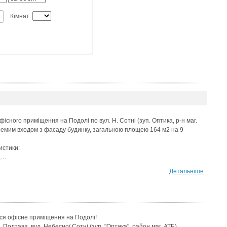
Кімнат:
існого приміщення на Подолі по вул. Н. Сотні (зуп. Оптика, р-н маг.
ремим входом з фасаду будинку, загальною площею 164 м2 на 9
истики:
х,…
Детальніше
ся офісне приміщення на Подолі!
. Полтава, вул. Небесної Сотні (зуп. "Оптика", район маг. АТБ)