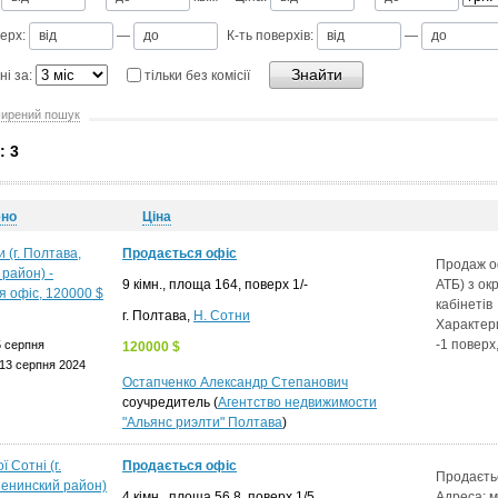
ерх:
—
К-ть поверхів:
—
ні за:
тільки без комісії
ирений пошук
: 3
ено
Ціна
Продається офіс
Продаж оф
9 кімн., площа 164, поверх 1/-
АТБ) з ок
кабінетів
г. Полтава,
Н. Сотни
Характер
-1 повер
5 серпня
120000 $
13 серпня 2024
Остапченко Александр Степанович
соучредитель (
Агентство недвижимости
"Альянс риэлти" Полтава
)
Продається офіс
Продаєть
4 кімн., площа 56.8, поверх 1/5
Адреса: м