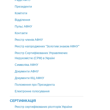
Рада АФНУ
Президенти
Комітети
Відділення
Пульс АФНУ
Контакти
Реєстр членів АФНУ
Реєстр нагороджених "Золотим знаком АФНУ"
Реєстр Сертифікованих Управляючих
Нерухомістю (CPM) в Україні
Символіка АФНУ
Документи АФНУ
Документи КІЦ АФНУ
Положення про Президента
Електронне голосування
СЕРТИФІКАЦІЯ
Реєстр сертифікованих рієлторів України