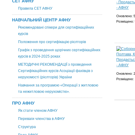
СЕТ АФНУ
Правила СЕТ АФНУ
Оновлено: 
НАВЧАЛЬНИЙ ЦЕНТР АФНУ
Розміщено: 
Рекомендовані спікери для сертифікаційних
курсів
Положення про сертифікацію рієлторів
Графік з проведення щорічних сертифікаційних
курсів в 2024-2025 роках
МЕТОДИЧНІ РЕКОМЕНДАЦІЇ з проведення
Сертифікаційних курсів Асоціації фахівців з
Оновлено: 
нерухомості (рієлторів) України
Розміщено: 
Навчання за програмою «Операції з житловою
та нежитловою нерухомістю».
ПРО АФНУ
Як стати членом АФНУ
Переваги членства в АФНУ
Структура