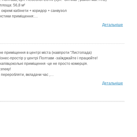
площа: 56,8 м²
 окремі кабінети + коридор + санвузол
истики приміщення:…
Детальніше
е приміщення в центрі міста (навпроти "Листопада)
ізнес-простір у центрі Полтави -заїжджайте і працюйте!
напівцокольні приміщення -це не просто комерція.
зпеку!
 переробляти, вкладачи час ,…
Детальніше