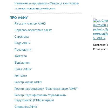
Навчання за програмою «Операції з житловою
та нежитловою нерухомістю».
ПРО АФНУ
Як стати членом АФНУ
Переваги членства в АФНУ
Структура
Рада АФНУ
Оновлено: 1
Розміщено: 
Президенти
Комітети
Відділення
Пульс АФНУ
Контакти
Реєстр членів АФНУ
Реєстр нагороджених "Золотим знаком АФНУ"
Реєстр Сертифікованих Управляючих
Нерухомістю (CPM) в Україні
Символіка АФНУ