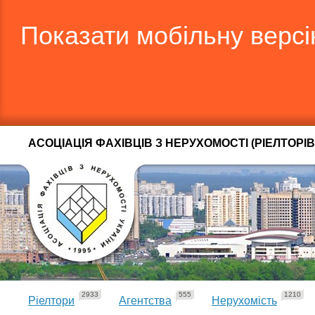
Показати мобільну верс
АСОЦІАЦІЯ ФАХІВЦІВ З НЕРУХОМОСТІ (РІЕЛТОРІВ
2933
555
1210
Ріелтори
Агентства
Нерухомість