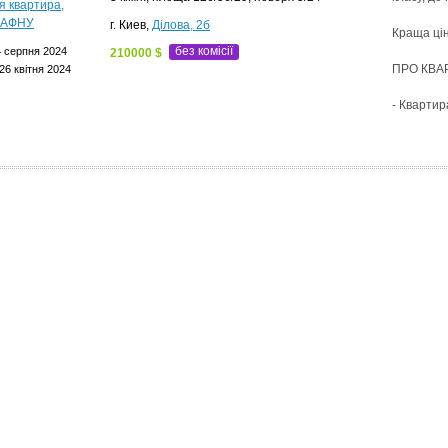
г. Киев,
Ділова, 2б
Краща цін
без комісії
 серпня 2024
210000 $
ПРО КВА
26 квітня 2024
- Кварти