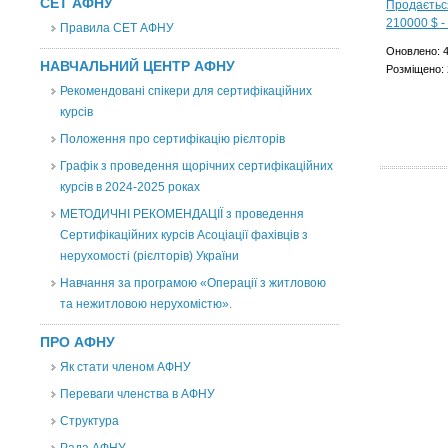
СЕТ АФНУ
Правила СЕТ АФНУ
Оновлено: 4
НАВЧАЛЬНИЙ ЦЕНТР АФНУ
Розміщено: 
Рекомендовані спікери для сертифікаційних
курсів
Положення про сертифікацію рієлторів
Графік з проведення щорічних сертифікаційних
курсів в 2024-2025 роках
МЕТОДИЧНІ РЕКОМЕНДАЦІЇ з проведення
Сертифікаційних курсів Асоціації фахівців з
нерухомості (рієлторів) України
Навчання за програмою «Операції з житловою
та нежитловою нерухомістю».
ПРО АФНУ
Як стати членом АФНУ
Переваги членства в АФНУ
Структура