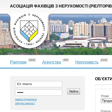
АСОЦІАЦІЯ ФАХІВЦІВ З НЕРУХОМОСТІ (РІЕЛТОРІВ
2933
555
1210
Ріелтори
Агентства
Нерухомість
ОБ'ЄКТИ
Угода:
зареєструватися
забули пароль?
Площа: