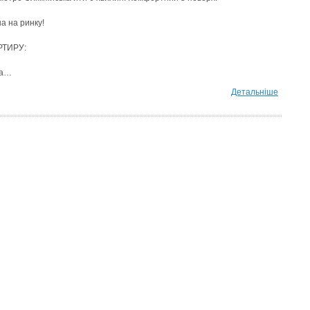
а на ринку!
РТИРУ:
ра…
Детальніше