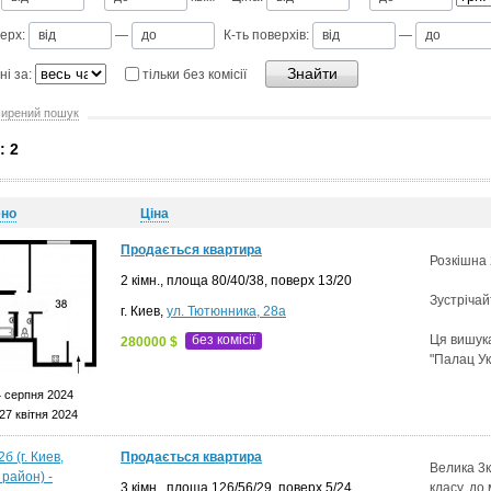
ерх:
—
К-ть поверхів:
—
ні за:
тільки без комісії
ирений пошук
: 2
ено
Ціна
Продається квартира
Розкішна 
2 кімн., площа 80/40/38, поверх 13/20
Зустрічай
г. Киев,
ул. Тютюнника, 28а
без комісії
Ця вишука
280000 $
"Палац Ук
 серпня 2024
27 квітня 2024
Продається квартира
Велика 3к
3 кімн., площа 126/56/29, поверх 5/24
класу, до