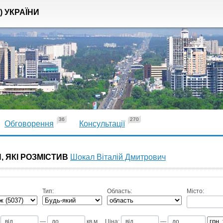
) УКРАЇНИ
36
270
Обговорення
Консультації
, ЯКІ РОЗМІСТИВ
Шокал Віталій Дмитрович
Тип:
Область:
Місто:
—
кв.м
Ціна:
—