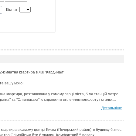
Кімнат:
2-кімнатна квартира в ЖК "Кардинал".
те вашу мрію!
на квартира, розташована у самому серці міста, біля станцій метро
раїна" та "Олімпійська", є справжнім втіленням комфорту і стилю.…
Детальніше
 квартира в самому центрі Києва (Печерський район), в будинку бізнес
 метро Олімпійська йти 6 хвилин. Комфортний 5 поверх.