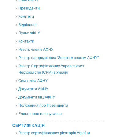
Рада АФНУ
Президенти
Комітети
Відділення
Пульс АФНУ
Контакти
Реєстр членів АФНУ
Реєстр нагороджених "Золотим знаком АФНУ"
Реєстр Сертифікованих Управляючих
Нерухомістю (CPM) в Україні
Символіка АФНУ
Документи АФНУ
Документи КІЦ АФНУ
Положення про Президента
Електронне голосування
СЕРТИФІКАЦІЯ
Реєстр сертифікованих рієлторів України