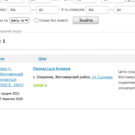
ерх:
—
К-ть поверхів:
—
ні за:
тільки без комісії
ирений пошук
: 1
ено
Ціна
Продається будинок
Цена сущ
с. Озерянка, Житомирский район,
ул. Садовая
Житомира
лоджиями
32000 $
,кондици
 грудня 2021
7 березня 2020