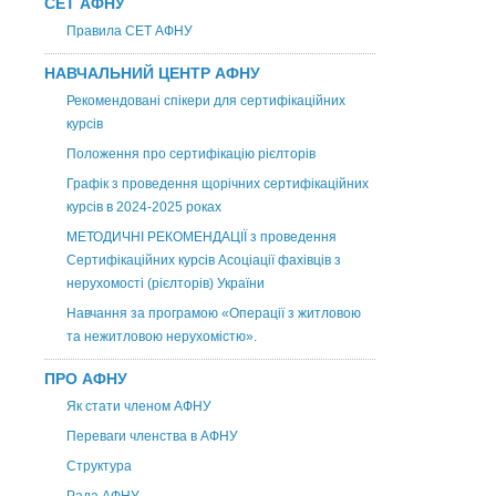
СЕТ АФНУ
Правила СЕТ АФНУ
НАВЧАЛЬНИЙ ЦЕНТР АФНУ
Рекомендовані спікери для сертифікаційних
курсів
Положення про сертифікацію рієлторів
Графік з проведення щорічних сертифікаційних
курсів в 2024-2025 роках
МЕТОДИЧНІ РЕКОМЕНДАЦІЇ з проведення
Сертифікаційних курсів Асоціації фахівців з
нерухомості (рієлторів) України
Навчання за програмою «Операції з житловою
та нежитловою нерухомістю».
ПРО АФНУ
Як стати членом АФНУ
Переваги членства в АФНУ
Структура