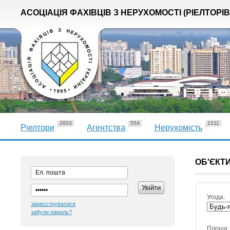
АСОЦІАЦІЯ ФАХІВЦІВ З НЕРУХОМОСТІ (РІЕЛТОРІВ
2933
554
1211
Ріелтори
Агентства
Нерухомість
ОБ'ЄКТИ
Угода:
зареєструватися
забули пароль?
Площа: