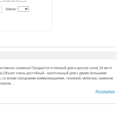
Кімнат:
ественно снижена! Продается отличный дом в центре села( 18 км от
).Объект очень достойный - капитальный дом с двумя большими
, со всеми городскими коммуникациями, техникой, мебелью, камином
онером,…
Детальніше