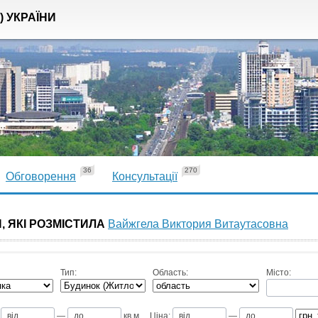
) УКРАЇНИ
36
270
Обговорення
Консультації
, ЯКІ РОЗМІСТИЛА
Вайжгела Виктория Витаутасовна
Тип:
Область:
Місто:
—
кв.м
Ціна:
—