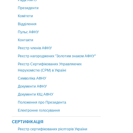
Рада АФНУ
Президенти
Комітети
Відділення
Пульс АФНУ
Контакти
Реєстр членів АФНУ
Реєстр нагороджених "Золотим знаком АФНУ"
Реєстр Сертифікованих Управляючих
Нерухомістю (CPM) в Україні
Символіка АФНУ
Документи АФНУ
Документи КІЦ АФНУ
Положення про Президента
Електронне голосування
СЕРТИФІКАЦІЯ
Реєстр сертифікованих рієлторів України