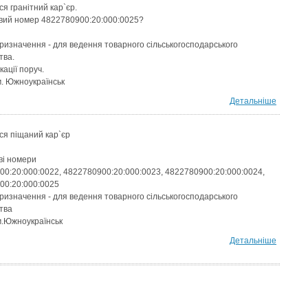
я гранітний кар`єр.
вий номер 4822780900:20:000:0025?
ризначення - для ведення товарного сільськогосподарського
тва.
кації поруч.
м. Южноукраїнськ
Детальніше
ся піщаний кар`єр
ві номери
0:20:000:0022, 4822780900:20:000:0023, 4822780900:20:000:0024,
00:20:000:0025
ризначення - для ведення товарного сільськогосподарського
тва
м.Южноукраїнськ
Детальніше