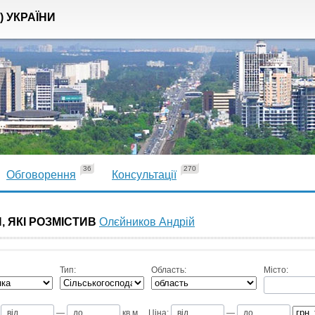
) УКРАЇНИ
36
270
Обговорення
Консультації
, ЯКІ РОЗМІСТИВ
Олєйников Андрій
Тип:
Область:
Місто:
—
кв.м
Ціна:
—