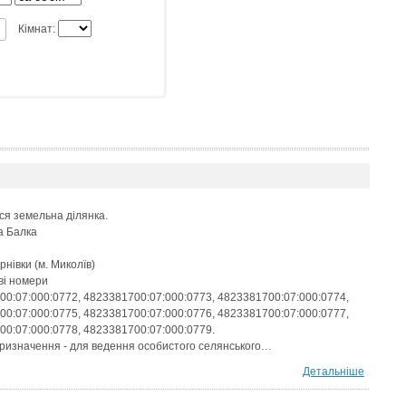
Кімнат:
ся земельна ділянка.
а Балка
рнівки (м. Миколїв)
ві номери
0:07:000:0772, 4823381700:07:000:0773, 4823381700:07:000:0774,
0:07:000:0775, 4823381700:07:000:0776, 4823381700:07:000:0777,
00:07:000:0778, 4823381700:07:000:0779.
призначення - для ведення особистого селянського…
Детальніше