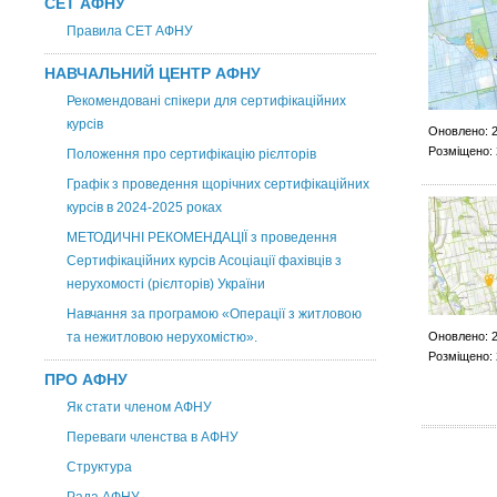
СЕТ АФНУ
Правила СЕТ АФНУ
НАВЧАЛЬНИЙ ЦЕНТР АФНУ
Рекомендовані спікери для сертифікаційних
курсів
Оновлено: 2
Розміщено: 
Положення про сертифікацію рієлторів
Графік з проведення щорічних сертифікаційних
курсів в 2024-2025 роках
МЕТОДИЧНІ РЕКОМЕНДАЦІЇ з проведення
Сертифікаційних курсів Асоціації фахівців з
нерухомості (рієлторів) України
Навчання за програмою «Операції з житловою
та нежитловою нерухомістю».
Оновлено: 2
Розміщено: 
ПРО АФНУ
Як стати членом АФНУ
Переваги членства в АФНУ
Структура