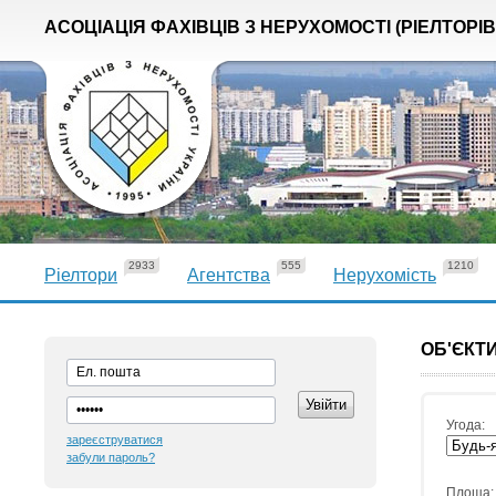
АСОЦІАЦІЯ ФАХІВЦІВ З НЕРУХОМОСТІ (РІЕЛТОРІВ
2933
555
1210
Ріелтори
Агентства
Нерухомість
ОБ'ЄКТИ
Угода:
зареєструватися
забули пароль?
Площа: