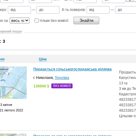
ерх:
—
К-ть поверхів:
—
ні за:
тільки без комісії
ирений пошук
: 3
ено
Ціна
Продається сільськогосподарська ділянка
Продаєть
г. Николаев,
Тернівка
Капустин
13 га
без комісії
130000 $
3 км до Те
Кадастро
482338170
3 квітня
482338170
21 лютого 2022
48233817
Цільове 