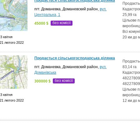
Продається сільськогосподарська ділянка
Продаєтьс
пгт. Доманевка, Доманевский район,
вул.
Кадастро
Центральна, 1
25,99 га
Цільове п
без комісії
45000 $
виробниц
Всі комуні
3 квітня
20 км до 
21 лютого 2022
Продається сільськогосподарська ділянка
Продаєть
пгт. Доманевка, Доманевский район,
вул.
83,14 га
Доманівська
Кадастро
482278090
без комісії
300000 $
48227809
Цільове п
3 квітня
виробниц
21 лютого 2022
12 км до 