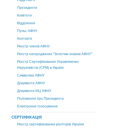
Рада АФНУ
Президенти
Комітети
Відділення
Пульс АФНУ
Контакти
Реєстр членів АФНУ
Реєстр нагороджених "Золотим знаком АФНУ"
Реєстр Сертифікованих Управляючих
Нерухомістю (CPM) в Україні
Символіка АФНУ
Документи АФНУ
Документи КІЦ АФНУ
Положення про Президента
Електронне голосування
СЕРТИФІКАЦІЯ
Реєстр сертифікованих рієлторів України