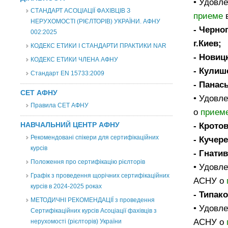
• Удовл
СТАНДАРТ АСОЦІАЦІЇ ФАХІВЦІВ З
приеме
в
НЕРУХОМОСТІ (РІЄЛТОРІВ) УКРАЇНИ. АФНУ
- Черно
002:2025
г.Киев;
КОДЕКС ЕТИКИ І СТАНДАРТИ ПРАКТИКИ NAR
- Новиц
КОДЕКС ЕТИКИ ЧЛЕНА АФНУ
- Кулиш
Стандарт EN 15733:2009
- Панас
СЕТ АФНУ
• Удовл
Правила СЕТ АФНУ
о
прием
НАВЧАЛЬНИЙ ЦЕНТР АФНУ
- Крото
Рекомендовані спікери для сертифікаційних
- Кучер
курсів
- Гнати
Положення про сертифікацію рієлторів
• Удовл
Графік з проведення щорічних сертифікаційних
АСНУ о
курсів в 2024-2025 роках
- Типак
МЕТОДИЧНІ РЕКОМЕНДАЦІЇ з проведення
• Удовл
Сертифікаційних курсів Асоціації фахівців з
АСНУ о
нерухомості (рієлторів) України