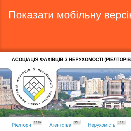
Показати мобільну верс
АСОЦІАЦІЯ ФАХІВЦІВ З НЕРУХОМОСТІ (РІЕЛТОРІВ
2930
554
1211
Ріелтори
Агентства
Нерухомість