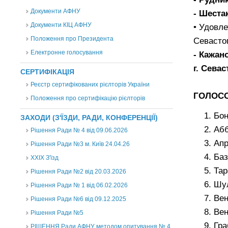
Документи АФНУ
- Шест
Документи КІЦ АФНУ
• Удовле
Положення про Президента
Севасто
Електронне голосування
- Кажан
г. Сева
СЕРТИФІКАЦІЯ
Реєстр сертифікованих рієлторів України
ГОЛОС
Положення про сертифікацію рієлторів
Бон
ЗАХОДИ (З'ЇЗДИ, РАДИ, КОНФЕРЕНЦІЇ)
Абб
Рішення Ради № 4 від 09.06.2026
Апр
Рішення Ради №3 м. Київ 24.04.26
Ба
XXІХ З'їзд
Та
Рішення Ради №2 від 20.03.2026
Шул
Рішення Ради № 1 від 06.02.2026
Вен
Рішення Ради №6 від 09.12.2025
Вен
Рішення Ради №5
Гра
РІШЕННЯ Ради АФНУ методом опитування № 4