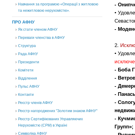
- Онипч
Навчання за програмою «Операції з житловою
та нежитловою нерухомістю».
• Удовле
Севасто
ПРО АФНУ
- Моден
Як стати членом АФНУ
Переваги членства в АФНУ
2.
Исклю
Структура
• Удовл
Рада АФНУ
исключе
Президенти
- Боба 
Комітети
- Ветро
Відділення
- Демер
Пульс АФНУ
- Панас
Контакти
- Солог
Реєстр членів АФНУ
недвиж
Реєстр нагороджених "Золотим знаком АФНУ"
- Кучми
Реєстр Сертифікованих Управляючих
Нерухомістю (CPM) в Україні
Групп»;
Символіка АФНУ
- Рудни