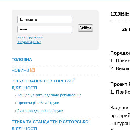
СОВЕ
28
зареєструватися
забули пароль?
Порядо
ГОЛОВНА
1. Прий
2. Виклю
НОВИНИ
РЕГУЛЮВАННЯ РІЄЛТОРСЬКОЇ
Проект 
ДІЯЛЬНОСТІ
1. Прий
Концепція законодавчого регулювання
Пропозиції робочої групи
Задоволь
Висновок для робочої групи
про прий
ЕТИКА ТА СТАНДАРТИ РІЄЛТОРСЬКОЇ
- Інгура
ДІЯЛЬНОСТІ