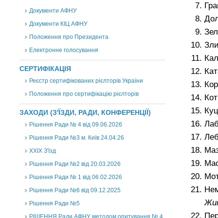
Гра
Документи АФНУ
До
Документи КІЦ АФНУ
Зел
Положення про Президента
Зли
Електронне голосування
Кал
СЕРТИФІКАЦІЯ
Кат
Реєстр сертифікованих рієлторів України
Кор
Положення про сертифікацію рієлторів
Кот
Куц
ЗАХОДИ (З'ЇЗДИ, РАДИ, КОНФЕРЕНЦІЇ)
Лаб
Рішення Ради № 4 від 09.06.2026
Леб
Рішення Ради №3 м. Київ 24.04.26
Маз
XXІХ З'їзд
Мас
Рішення Ради №2 від 20.03.2026
Мот
Рішення Ради № 1 від 06.02.2026
Нем
Рішення Ради №6 від 09.12.2025
Жи
Рішення Ради №5
Пер
РІШЕННЯ Ради АФНУ методом опитування № 4