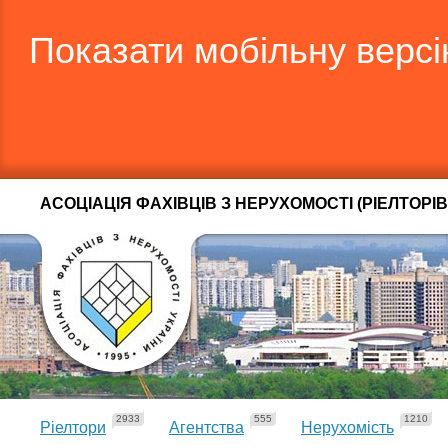
Показати мобільну верс
АСОЦІАЦІЯ ФАХІВЦІВ З НЕРУХОМОСТІ (РІЕЛТОРІВ
2933
555
1210
Ріелтори
Агентства
Нерухомість