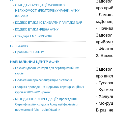
Задовол
СТАНДАРТ АСОЦІАЦІЇ ФАХІВЦІВ З
про прий
НЕРУХОМОСТІ (РІЄЛТОРІВ) УКРАЇНИ. АФНУ
- Ламаша
002:2025
м.Донец
КОДЕКС ЕТИКИ І СТАНДАРТИ ПРАКТИКИ NAR
- Почива
КОДЕКС ЕТИКИ ЧЛЕНА АФНУ
Задовол
Стандарт EN 15733:2009
прийом у
СЕТ АФНУ
- Філато
Правила СЕТ АФНУ
2. Викл
НАВЧАЛЬНИЙ ЦЕНТР АФНУ
Рекомендовані спікери для сертифікаційних
Задовол
курсів
про викл
Положення про сертифікацію рієлторів
- Гусаро
Графік з проведення щорічних сертифікаційних
- Кузме
курсів в 2024-2025 роках
- Халіул
МЕТОДИЧНІ РЕКОМЕНДАЦІЇ з проведення
- Мокру
Сертифікаційних курсів Асоціації фахівців з
В разі н
нерухомості (рієлторів) України