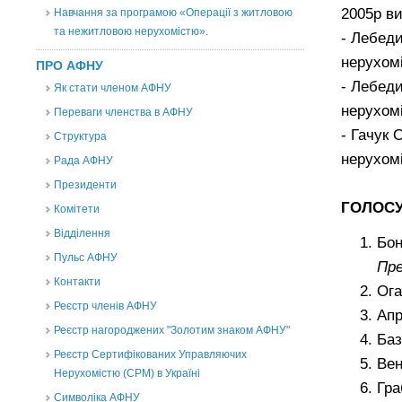
2005р в
Навчання за програмою «Операції з житловою
та нежитловою нерухомістю».
- Лебеди
нерухомі
ПРО АФНУ
- Лебеди
Як стати членом АФНУ
нерухомі
Переваги членства в АФНУ
- Гачук 
Структура
нерухомі
Рада АФНУ
Президенти
ГОЛОСУ
Комітети
Відділення
Бон
Пульс АФНУ
Пр
Контакти
Ога
Реєстр членів АФНУ
Апр
Реєстр нагороджених "Золотим знаком АФНУ"
Баз
Реєстр Сертифікованих Управляючих
Вен
Нерухомістю (CPM) в Україні
Гра
Символіка АФНУ