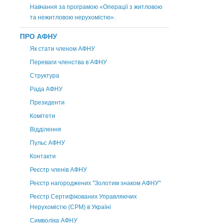
Навчання за програмою «Операції з житловою
та нежитловою нерухомістю».
ПРО АФНУ
Як стати членом АФНУ
Переваги членства в АФНУ
Структура
Рада АФНУ
Президенти
Комітети
Відділення
Пульс АФНУ
Контакти
Реєстр членів АФНУ
Реєстр нагороджених "Золотим знаком АФНУ"
Реєстр Сертифікованих Управляючих
Нерухомістю (CPM) в Україні
Символіка АФНУ