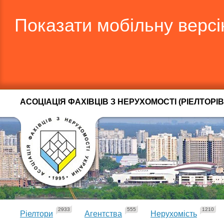
Показати мобільну верс
АСОЦІАЦІЯ ФАХІВЦІВ З НЕРУХОМОСТІ (РІЕЛТОРІВ
2933
555
1210
Ріелтори
Агентства
Нерухомість