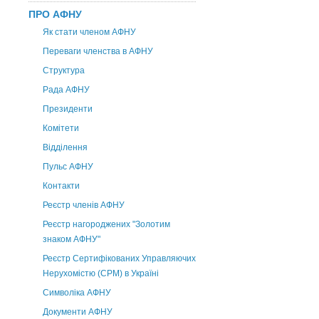
ПРО АФНУ
Як стати членом АФНУ
Переваги членства в АФНУ
Структура
Рада АФНУ
Президенти
Комітети
Відділення
Пульс АФНУ
Контакти
Реєстр членів АФНУ
Реєстр нагороджених "Золотим
знаком АФНУ"
Реєстр Сертифікованих Управляючих
Нерухомістю (CPM) в Україні
Символіка АФНУ
Документи АФНУ