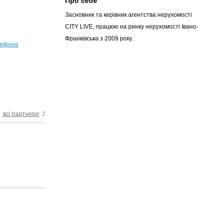
Про себе
Засновник та керівник агентства нерухомості
CITY LIVE, працюю на ринку нерухомості Івано-
Франківська з 2009 року.
лефона
всі партнери
: 2