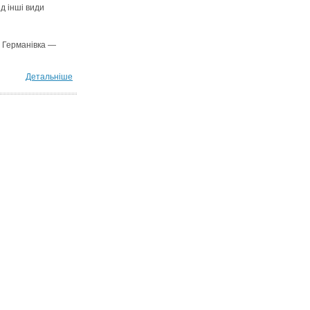
д інші види
. Германівка —
Детальніше