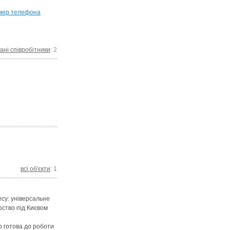
мер телефона
ані співробітники
: 2
всі об'єкти
: 1
есу: універсальне
ство під Києвом
 готова до роботи