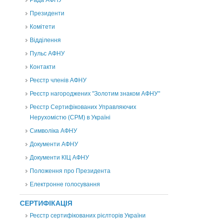
Рада АФНУ
Президенти
Комітети
Відділення
Пульс АФНУ
Контакти
Реєстр членів АФНУ
Реєстр нагороджених "Золотим знаком АФНУ"
Реєстр Сертифікованих Управляючих
Нерухомістю (CPM) в Україні
Символіка АФНУ
Документи АФНУ
Документи КІЦ АФНУ
Положення про Президента
Електронне голосування
СЕРТИФІКАЦІЯ
Реєстр сертифікованих рієлторів України