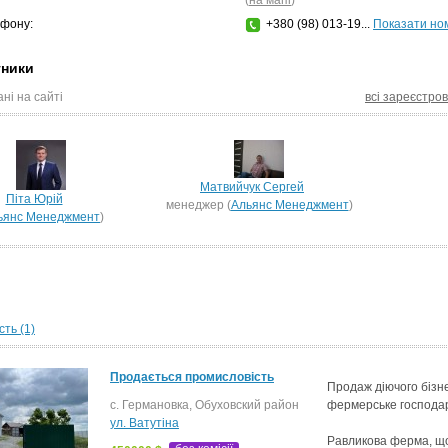
(
на мапі
)
фону:
+380 (98) 013-19...
Показати но
тники
ні на сайті
всі зареєстров
Матвийчук Сергей
Піта Юрій
менеджер (
Альянс Менеджмент
)
ьянс Менеджмент
)
ть (1)
Продається промисловість
Продаж діючого бізн
с. Германовка, Обуховский район
фермерське господар
ул. Ватутіна
Равликова ферма, що