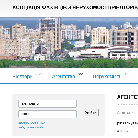
АСОЦІАЦІЯ ФАХІВЦІВ З НЕРУХОМОСТІ (РІЕЛТОРІВ
2932
555
1217
Ріелтори
Агентства
Нерухомість
АГЕНТС
Агентство
зареєструватися
рік заснува
забули пароль?
адреса: