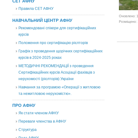
СЕТ АФНУ
Правила СЕТ АФНУ
Оновлено: 1
НАВЧАЛЬНИЙ ЦЕНТР АФНУ
Розміщено: 
Рекомендовані спікери для сертифікаційних
курсів
Положення про сертифікацію рієлторів
Графік з проведення щорічних сертифікаційних
курсів в 2024-2025 роках
МЕТОДИЧНІ РЕКОМЕНДАЦІЇ з проведення
Сертифікаційних курсів Асоціації фахівців з
нерухомості (рієлторів) України
Навчання за програмою «Операції з житловою
та нежитловою нерухомістю».
ПРО АФНУ
Як стати членом АФНУ
Переваги членства в АФНУ
Структура