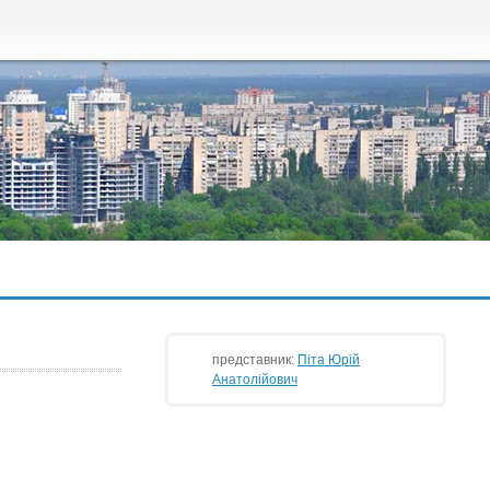
представник:
Піта Юрій
Анатолійович