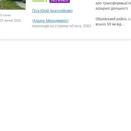
без комісії
450000 $
або трансформації пі
аграрної діяльності
Піта Юрій Анатолійович
9 січня
Обухівський район, с
23 липня 2025
(
Альянс Менеджмент
)
всього 50 км від…
переходів на сторінку об’єкта: 2062