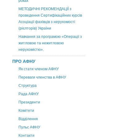
роках
МЕТОДИЧНІ РЕКОМЕНДАЦІЇ з
проведення Сертифікаційних курсів
Асоціації фахівців з нерухомості
(рієлторів) України
Навчання за програмою «Операції з
житловою та нежитловою
нерухомістю».
ПРО АФНУ
Як стати членом АФНУ
Переваги членства в АФНУ
Структура
Рада АФНУ
Президенти
Комітети
Відділення
Пульс АФНУ
Контакти