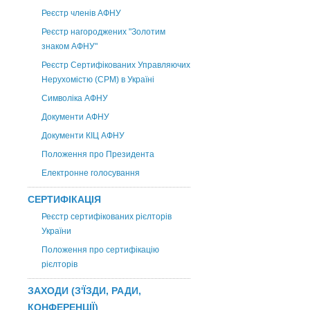
Реєстр членів АФНУ
Реєстр нагороджених "Золотим
знаком АФНУ"
Реєстр Сертифікованих Управляючих
Нерухомістю (CPM) в Україні
Символіка АФНУ
Документи АФНУ
Документи КІЦ АФНУ
Положення про Президента
Електронне голосування
СЕРТИФІКАЦІЯ
Реєстр сертифікованих рієлторів
України
Положення про сертифікацію
рієлторів
ЗАХОДИ (З'ЇЗДИ, РАДИ,
КОНФЕРЕНЦІЇ)