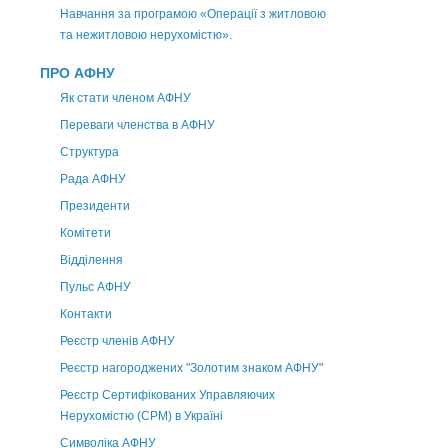
Навчання за програмою «Операції з житловою
та нежитловою нерухомістю».
ПРО АФНУ
Як стати членом АФНУ
Переваги членства в АФНУ
Структура
Рада АФНУ
Президенти
Комітети
Відділення
Пульс АФНУ
Контакти
Реєстр членів АФНУ
Реєстр нагороджених "Золотим знаком АФНУ"
Реєстр Сертифікованих Управляючих
Нерухомістю (CPM) в Україні
Символіка АФНУ