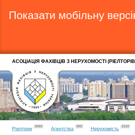
Показати мобільну верс
АСОЦІАЦІЯ ФАХІВЦІВ З НЕРУХОМОСТІ (РІЕЛТОРІВ
2933
555
1210
Ріелтори
Агентства
Нерухомість