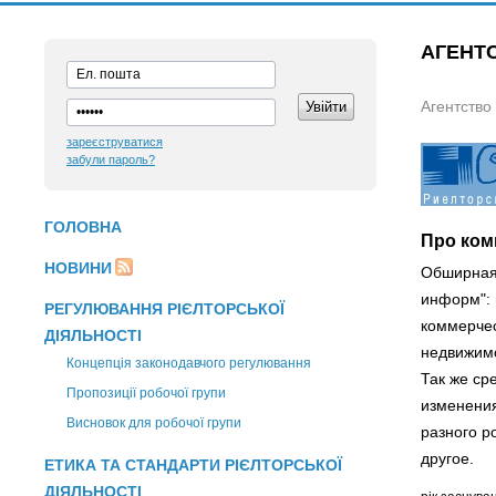
АГЕНТ
Агентство
зареєструватися
забули пароль?
ГОЛОВНА
Про ком
НОВИНИ
Обширная 
информ": 
РЕГУЛЮВАННЯ РІЄЛТОРСЬКОЇ
коммерчес
ДІЯЛЬНОСТІ
недвижимо
Концепція законодавчого регулювання
Так же ср
Пропозиції робочої групи
изменения
Висновок для робочої групи
разного р
другое.
ЕТИКА ТА СТАНДАРТИ РІЄЛТОРСЬКОЇ
ДІЯЛЬНОСТІ