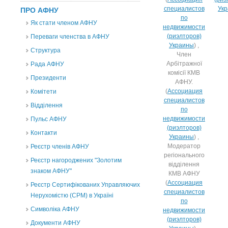
специалистов
Ук
ПРО АФНУ
по
Як стати членом АФНУ
недвижимости
(риэлторов)
Переваги членства в АФНУ
Украины
) ,
Структура
Член
Арбітражної
Рада АФНУ
комісії КМВ
Президенти
АФНУ.
(
Ассоциация
Комітети
специалистов
Відділення
по
недвижимости
Пульс АФНУ
(риэлторов)
Контакти
Украины
) ,
Модератор
Реєстр членів АФНУ
регіонального
Реєстр нагороджених "Золотим
відділення
знаком АФНУ"
КМВ АФНУ
(
Ассоциация
Реєстр Сертифікованих Управляючих
специалистов
Нерухомістю (CPM) в Україні
по
Символіка АФНУ
недвижимости
(риэлторов)
Документи АФНУ