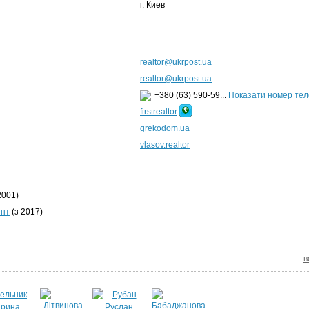
г. Киев
realtor@ukrpost.ua
realtor@ukrpost.ua
+380 (63) 590-59...
Показати номер те
firstrealtor
grekodom.ua
vlasov.realtor
2001)
ент
(з 2017)
в