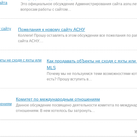
Это официальное обсуждение Администрирования сайта asnu.net 
вопросам работы с сайтом…
Пожелания к новому сайту АСНУ
Коллеги! Прошу оставлять в этом обсуждении все пожелания по ра
сайта АСНУ.…
Как продавать обЪекты не сходя с яхты и
MLS
Почему мы не пользуемся теми возможностями кот
есть? Прошу вступить в…
Комитет по международным отношениям
Данное обсуждение посвящено деятельности комитета по междун
отношениям. В нем хотелось бы затронуть…
у