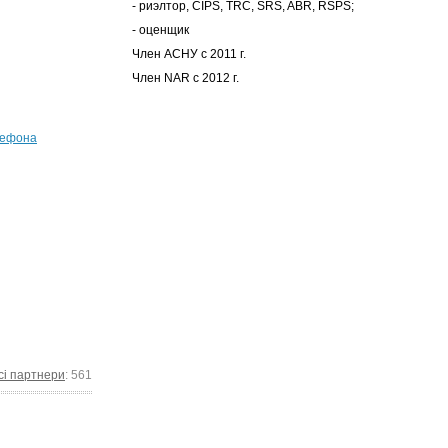
- риэлтор, CIPS, TRC, SRS, ABR, RSPS;
- оценщик
Член АСНУ с 2011 г.
Член NAR с 2012 г.
лефона
сі партнери
: 561