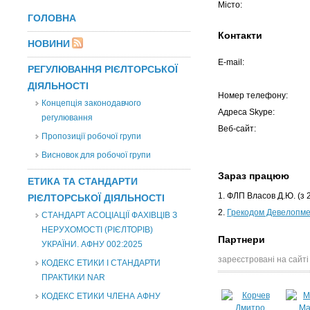
Місто:
ГОЛОВНА
Контакти
НОВИНИ
E-mail:
РЕГУЛЮВАННЯ РІЄЛТОРСЬКОЇ
ДІЯЛЬНОСТІ
Номер телефону:
Концепція законодавчого
Адреса Skype:
регулювання
Веб-сайт:
Пропозиції робочої групи
Висновок для робочої групи
Зараз працюю
ЕТИКА ТА СТАНДАРТИ
1. ФЛП Власов Д.Ю.
(з 
РІЄЛТОРСЬКОЇ ДІЯЛЬНОСТІ
2.
Грекодом Девелопм
СТАНДАРТ АСОЦІАЦІЇ ФАХІВЦІВ З
НЕРУХОМОСТІ (РІЄЛТОРІВ)
Партнери
УКРАЇНИ. АФНУ 002:2025
зареєстровані на сайті
КОДЕКС ЕТИКИ І СТАНДАРТИ
ПРАКТИКИ NAR
КОДЕКС ЕТИКИ ЧЛЕНА АФНУ