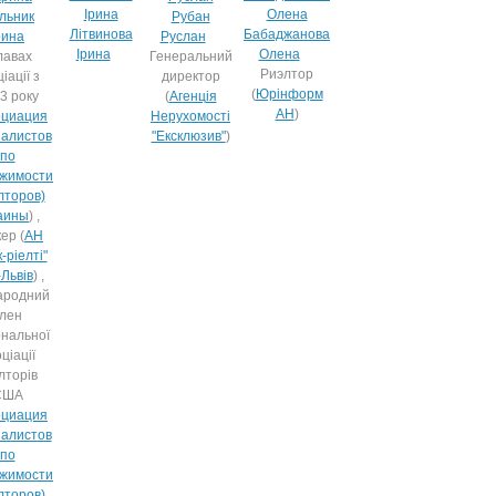
льник
Рубан
Літвинова
Бабаджанова
ина
Руслан
Ірина
Олена
лавах
Генеральний
Риэлтор
іації з
директор
(
Юрінформ
3 року
(
Агенція
АН
)
оциация
Нерухомості
алистов
"Ексклюзив"
)
по
жимости
лторов)
аины
) ,
ер (
АН
-ріелті"
-Львів
) ,
ародний
лен
ональної
ціації
лторів
США
оциация
алистов
по
жимости
лторов)