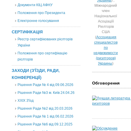
Украины
) ,
Документи КІЦ АФНУ
Міжнародний
член
Положення про Президента
Національної
Електронне голосування
Асоціаціїї
Ріелторів
СЕРТИФІКАЦІЯ
США
(
Ассоциация
Реєстр сертифікованих рієлторів
специалистов
України
по
недвижимости
Положення про сертифікацію
(риэлторов)
рієлторів
Украины
)
ЗАХОДИ (З'ЇЗДИ, РАДИ,
КОНФЕРЕНЦІЇ)
Обговорення
Рішення Ради № 4 від 09.06.2026
Рішення Ради №3 м. Київ 24.04.26
XXІХ З'їзд
Рішення Ради №2 від 20.03.2026
Рішення Ради № 1 від 06.02.2026
Рішення Ради №6 від 09.12.2025