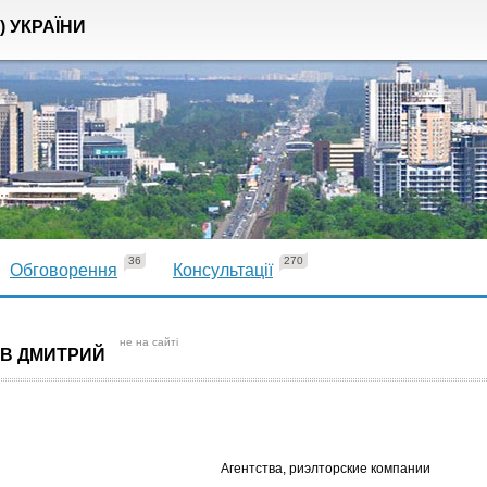
) УКРАЇНИ
36
270
Обговорення
Консультації
не на сайті
ОВ ДМИТРИЙ
Агентства, риэлторские компании