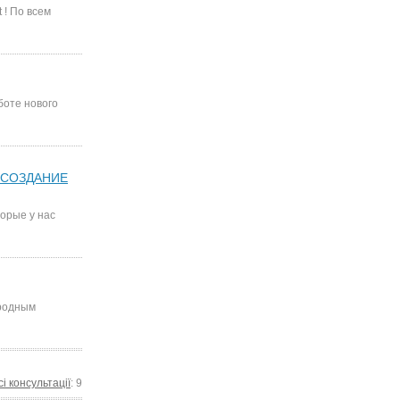
! По всем
боте нового
ли СОЗДАНИЕ
орые у нас
ародным
сі консультації
: 9