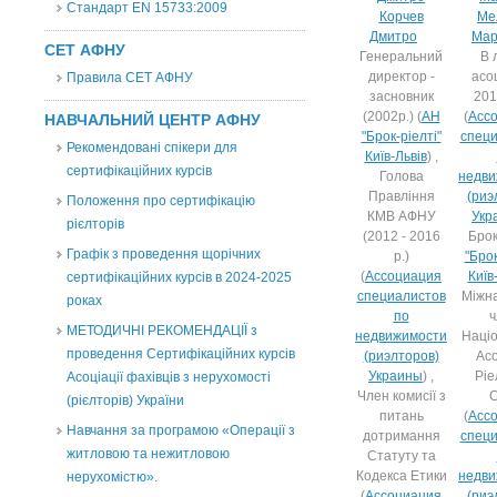
Стандарт EN 15733:2009
Корчев
Ме
Дмитро
Мар
СЕТ АФНУ
Генеральний
В 
директор -
асоц
Правила СЕТ АФНУ
засновник
201
(2002р.) (
АН
(
Асс
НАВЧАЛЬНИЙ ЦЕНТР АФНУ
"Брок-ріелті"
специ
Рекомендовані спікери для
Київ-Львів
) ,
сертифікаційних курсів
Голова
недви
Правління
(риэ
Положення про сертифікацію
КМВ АФНУ
Укр
рієлторів
(2012 - 2016
Брок
Графік з проведення щорічних
р.)
"Брок
(
Ассоциация
Київ
сертифікаційних курсів в 2024-2025
специалистов
Міжн
роках
по
ч
МЕТОДИЧНІ РЕКОМЕНДАЦІЇ з
недвижимости
Наці
проведення Сертифікаційних курсів
(риэлторов)
Асо
Украины
) ,
Ріе
Асоціації фахівців з нерухомості
Член комисії з
(рієлторів) України
питань
(
Асс
Навчання за програмою «Операції з
дотримання
специ
житловою та нежитловою
Статуту та
Кодекса Етики
недви
нерухомістю».
(
Ассоциация
(риэ