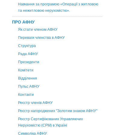
Навчання за програмою «Операції з житловою
та нежитловою нерухомістю».
ПРО АФНУ
Як стати членом АФНУ
Переваги членства в АФНУ
Структура
Рада АФНУ
Президенти
Комітети
Відділення
Пульс АФНУ
Контакти
Реєстр членів АФНУ
Реєстр нагороджених "Золотим знаком АФНУ"
Реєстр Сертифікованих Управляючих
Нерухомістю (CPM) в Україні
Символіка АФНУ