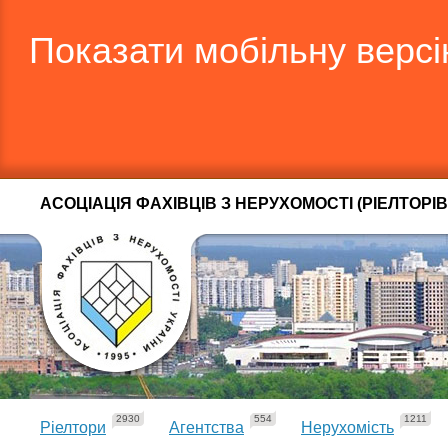
Показати мобільну верс
АСОЦІАЦІЯ ФАХІВЦІВ З НЕРУХОМОСТІ (РІЕЛТОРІВ
2930
554
1211
Ріелтори
Агентства
Нерухомість