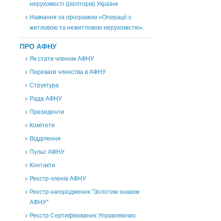
нерухомості (рієлторів) України
Навчання за програмою «Операції з
житловою та нежитловою нерухомістю».
ПРО АФНУ
Як стати членом АФНУ
Переваги членства в АФНУ
Структура
Рада АФНУ
Президенти
Комітети
Відділення
Пульс АФНУ
Контакти
Реєстр членів АФНУ
Реєстр нагороджених "Золотим знаком
АФНУ"
Реєстр Сертифікованих Управляючих