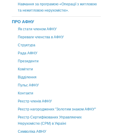
Навчання за програмою «Операції з житловою
та нежитловою нерухомістю».
ПРО АФНУ
Як стати членом АФНУ
Переваги членства в АФНУ
Структура
Рада АФНУ
Президенти
Комітети
Відділення
Пульс АФНУ
Контакти
Реєстр членів АФНУ
Реєстр нагороджених "Золотим знаком АФНУ"
Реєстр Сертифікованих Управляючих
Нерухомістю (CPM) в Україні
Символіка АФНУ