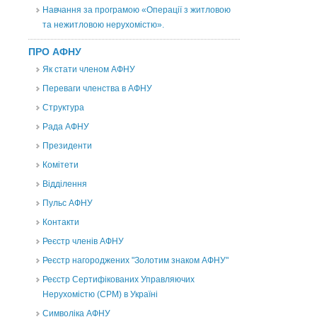
Навчання за програмою «Операції з житловою
та нежитловою нерухомістю».
ПРО АФНУ
Як стати членом АФНУ
Переваги членства в АФНУ
Структура
Рада АФНУ
Президенти
Комітети
Відділення
Пульс АФНУ
Контакти
Реєстр членів АФНУ
Реєстр нагороджених "Золотим знаком АФНУ"
Реєстр Сертифікованих Управляючих
Нерухомістю (CPM) в Україні
Символіка АФНУ