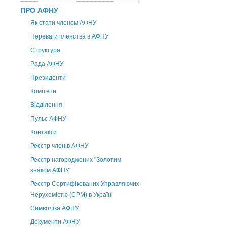
ПРО АФНУ
Як стати членом АФНУ
Переваги членства в АФНУ
Структура
Рада АФНУ
Президенти
Комітети
Відділення
Пульс АФНУ
Контакти
Реєстр членів АФНУ
Реєстр нагороджених "Золотим
знаком АФНУ"
Реєстр Сертифікованих Управляючих
Нерухомістю (CPM) в Україні
Символіка АФНУ
Документи АФНУ