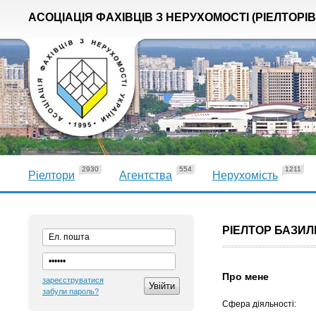
АСОЦІАЦІЯ ФАХІВЦІВ З НЕРУХОМОСТІ (РІЕЛТОРІВ
2930
554
1211
Ріелтори
Агентства
Нерухомість
РІЕЛТОР БАЗИЛ
Про мене
зареєструватися
забули пароль?
Сфера діяльності: