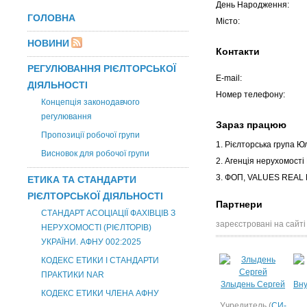
День Народження:
ГОЛОВНА
Місто:
НОВИНИ
Контакти
РЕГУЛЮВАННЯ РІЄЛТОРСЬКОЇ
E-mail:
ДІЯЛЬНОСТІ
Номер телефону:
Концепція законодавчого
регулювання
Зараз працюю
Пропозиції робочої групи
1. Рієлторська група Ю
Висновок для робочої групи
2. Агенція нерухомості
3. ФОП, VALUES REAL
ЕТИКА ТА СТАНДАРТИ
РІЄЛТОРСЬКОЇ ДІЯЛЬНОСТІ
Партнери
СТАНДАРТ АСОЦІАЦІЇ ФАХІВЦІВ З
зареєстровані на сайті
НЕРУХОМОСТІ (РІЄЛТОРІВ)
УКРАЇНИ. АФНУ 002:2025
КОДЕКС ЕТИКИ І СТАНДАРТИ
ПРАКТИКИ NAR
Злыдень Сергей
Вну
КОДЕКС ЕТИКИ ЧЛЕНА АФНУ
Учредитель (
СИ-