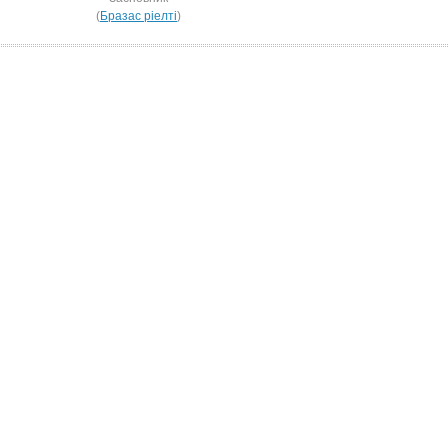
(
Бразас ріелті
)