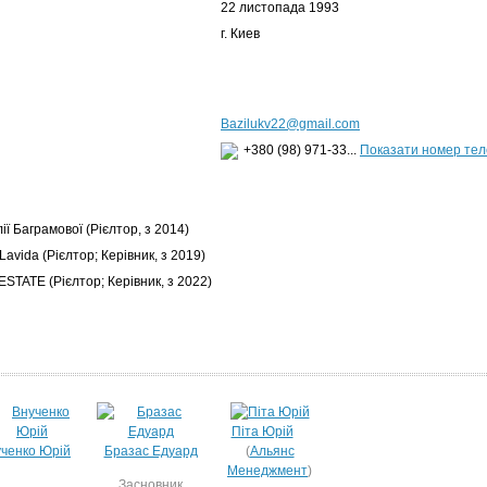
22 листопада 1993
г. Киев
Bazilukv22@gmail.com
+380 (98) 971-33...
Показати номер те
лії Баграмової
(Рієлтор, з 2014)
 Lavida
(Рієлтор; Керівник, з 2019)
 ESTATE
(Рієлтор; Керівник, з 2022)
Піта Юрій
ченко Юрій
Бразас Едуард
(
Альянс
Менеджмент
)
Засновник