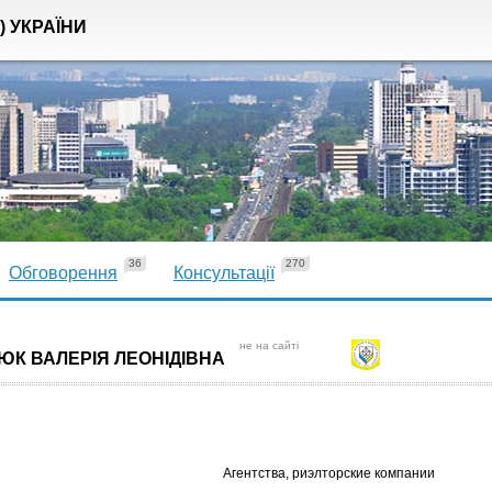
) УКРАЇНИ
36
270
Обговорення
Консультації
не на сайті
ЮК ВАЛЕРІЯ ЛЕОНІДІВНА
Агентства, риэлторские компании