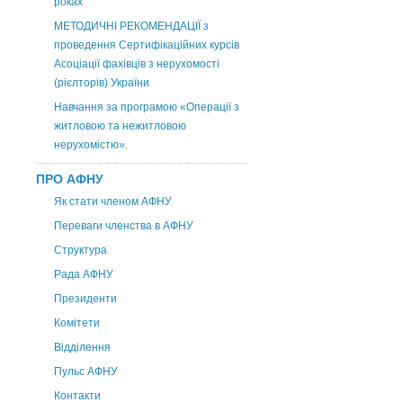
роках
МЕТОДИЧНІ РЕКОМЕНДАЦІЇ з
проведення Сертифікаційних курсів
Асоціації фахівців з нерухомості
(рієлторів) України
Навчання за програмою «Операції з
житловою та нежитловою
нерухомістю».
ПРО АФНУ
Як стати членом АФНУ
Переваги членства в АФНУ
Структура
Рада АФНУ
Президенти
Комітети
Відділення
Пульс АФНУ
Контакти