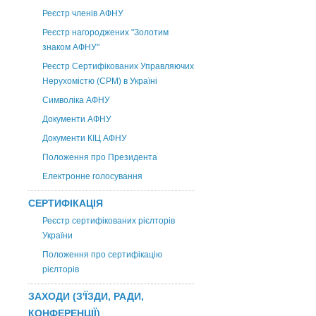
Реєстр членів АФНУ
Реєстр нагороджених "Золотим
знаком АФНУ"
Реєстр Сертифікованих Управляючих
Нерухомістю (CPM) в Україні
Символіка АФНУ
Документи АФНУ
Документи КІЦ АФНУ
Положення про Президента
Електронне голосування
СЕРТИФІКАЦІЯ
Реєстр сертифікованих рієлторів
України
Положення про сертифікацію
рієлторів
ЗАХОДИ (З'ЇЗДИ, РАДИ,
КОНФЕРЕНЦІЇ)