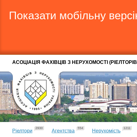
Показати мобільну верс
АСОЦІАЦІЯ ФАХІВЦІВ З НЕРУХОМОСТІ (РІЕЛТОРІВ
2930
554
1211
Ріелтори
Агентства
Нерухомість