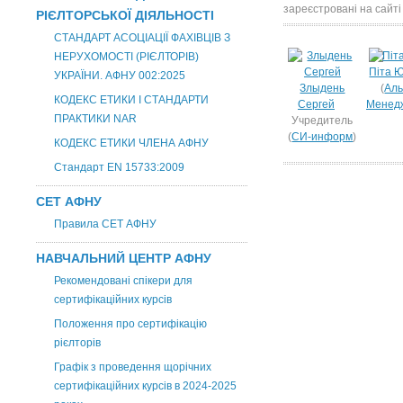
зареєстровані на сайті
РІЄЛТОРСЬКОЇ ДІЯЛЬНОСТІ
СТАНДАРТ АСОЦІАЦІЇ ФАХІВЦІВ З
НЕРУХОМОСТІ (РІЄЛТОРІВ)
Піта 
УКРАЇНИ. АФНУ 002:2025
Злыдень
(
Аль
КОДЕКС ЕТИКИ І СТАНДАРТИ
Сергей
Менед
ПРАКТИКИ NAR
Учредитель
(
СИ-информ
)
КОДЕКС ЕТИКИ ЧЛЕНА АФНУ
Стандарт EN 15733:2009
СЕТ АФНУ
Правила СЕТ АФНУ
НАВЧАЛЬНИЙ ЦЕНТР АФНУ
Рекомендовані спікери для
сертифікаційних курсів
Положення про сертифікацію
рієлторів
Графік з проведення щорічних
сертифікаційних курсів в 2024-2025