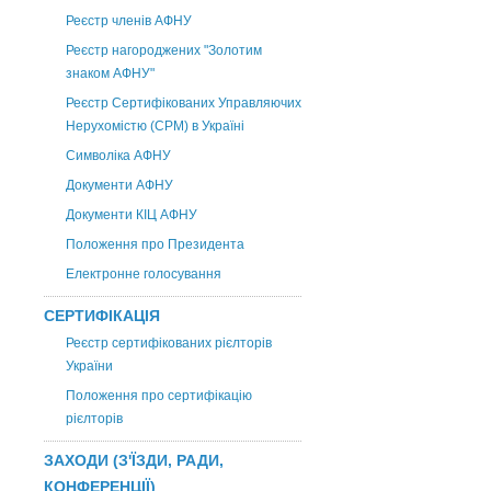
Реєстр членів АФНУ
Реєстр нагороджених "Золотим
знаком АФНУ"
Реєстр Сертифікованих Управляючих
Нерухомістю (CPM) в Україні
Символіка АФНУ
Документи АФНУ
Документи КІЦ АФНУ
Положення про Президента
Електронне голосування
СЕРТИФІКАЦІЯ
Реєстр сертифікованих рієлторів
України
Положення про сертифікацію
рієлторів
ЗАХОДИ (З'ЇЗДИ, РАДИ,
КОНФЕРЕНЦІЇ)