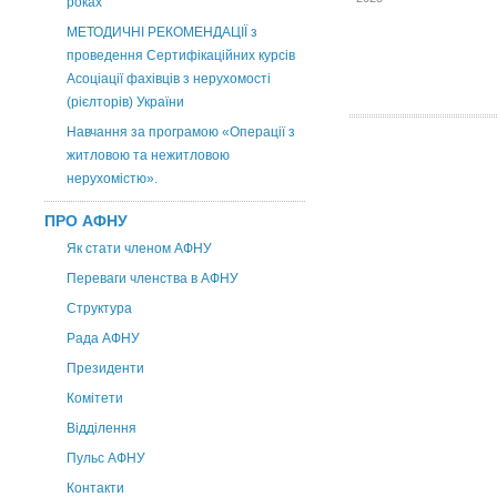
роках
МЕТОДИЧНІ РЕКОМЕНДАЦІЇ з
проведення Сертифікаційних курсів
Асоціації фахівців з нерухомості
(рієлторів) України
Навчання за програмою «Операції з
житловою та нежитловою
нерухомістю».
ПРО АФНУ
Як стати членом АФНУ
Переваги членства в АФНУ
Структура
Рада АФНУ
Президенти
Комітети
Відділення
Пульс АФНУ
Контакти