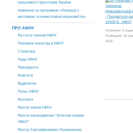
нерухомості (рієлторів) України
Навчання за програмою «Операції з
житловою та нежитловою нерухомістю».
ПРО АФНУ
Оновлено: 5 груд
Як стати членом АФНУ
Розміщено: 18 тр
2018
Переваги членства в АФНУ
Структура
Рада АФНУ
Президенти
Комітети
Відділення
Пульс АФНУ
Контакти
Реєстр членів АФНУ
Реєстр нагороджених "Золотим знаком
АФНУ"
Реєстр Сертифікованих Управляючих