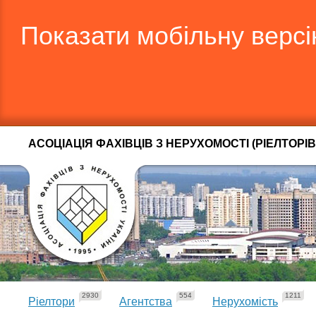
Показати мобільну верс
АСОЦІАЦІЯ ФАХІВЦІВ З НЕРУХОМОСТІ (РІЕЛТОРІВ
2930
554
1211
Ріелтори
Агентства
Нерухомість