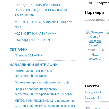
1. АН " Кварт
СТАНДАРТ АСОЦІАЦІЇ ФАХІВЦІВ З
НЕРУХОМОСТІ (РІЄЛТОРІВ) УКРАЇНИ.
Партнери
АФНУ 002:2025
зареєстровані 
КОДЕКС ЕТИКИ І СТАНДАРТИ ПРАКТИКИ
NAR
КОДЕКС ЕТИКИ ЧЛЕНА АФНУ
Стандарт EN 15733:2009
Злыдень
Сергей
СЕТ АФНУ
Учредитель
(
СИ-
Правила СЕТ АФНУ
информ
)
НАВЧАЛЬНИЙ ЦЕНТР АФНУ
Рекомендовані спікери для
сертифікаційних курсів
Положення про сертифікацію рієлторів
Об'єкти
Графік з проведення щорічних
Продаж (1)
сертифікаційних курсів в 2024-2025 роках
Гаражі (1)
МЕТОДИЧНІ РЕКОМЕНДАЦІЇ з проведення
Сертифікаційних курсів Асоціації фахівців з