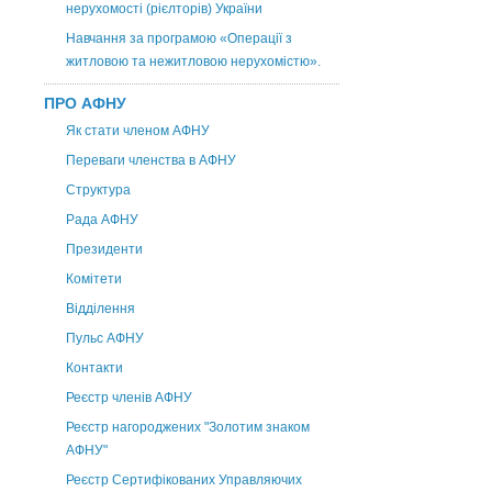
нерухомості (рієлторів) України
Навчання за програмою «Операції з
житловою та нежитловою нерухомістю».
ПРО АФНУ
Як стати членом АФНУ
Переваги членства в АФНУ
Структура
Рада АФНУ
Президенти
Комітети
Відділення
Пульс АФНУ
Контакти
Реєстр членів АФНУ
Реєстр нагороджених "Золотим знаком
АФНУ"
Реєстр Сертифікованих Управляючих