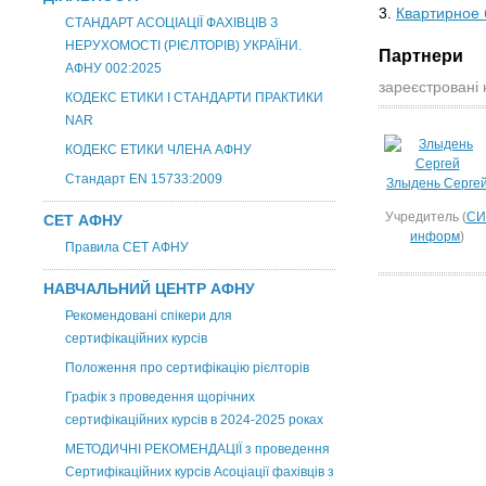
3.
Квартирное
СТАНДАРТ АСОЦІАЦІЇ ФАХІВЦІВ З
НЕРУХОМОСТІ (РІЄЛТОРІВ) УКРАЇНИ.
Партнери
АФНУ 002:2025
зареєстровані 
КОДЕКС ЕТИКИ І СТАНДАРТИ ПРАКТИКИ
NAR
КОДЕКС ЕТИКИ ЧЛЕНА АФНУ
Стандарт EN 15733:2009
Злыдень Серге
Учредитель (
СИ
СЕТ АФНУ
информ
)
Правила СЕТ АФНУ
НАВЧАЛЬНИЙ ЦЕНТР АФНУ
Рекомендовані спікери для
сертифікаційних курсів
Положення про сертифікацію рієлторів
Графік з проведення щорічних
сертифікаційних курсів в 2024-2025 роках
МЕТОДИЧНІ РЕКОМЕНДАЦІЇ з проведення
Сертифікаційних курсів Асоціації фахівців з