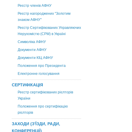
Реєстр членів АФНУ
Реєстр нагороджених "Золотим
знаком АФНУ"
Реєстр Сертифікованих Управляючих
Нерухомістю (CPM) в Україні
Символіка АФНУ
Документи АФНУ
Документи КІЦ АФНУ
Положення про Президента
Електронне голосування
СЕРТИФІКАЦІЯ
Реєстр сертифікованих рієлторів
України
Положення про сертифікацію
рієлторів
ЗАХОДИ (З'ЇЗДИ, РАДИ,
КОНФЕРЕНЦІЇ)