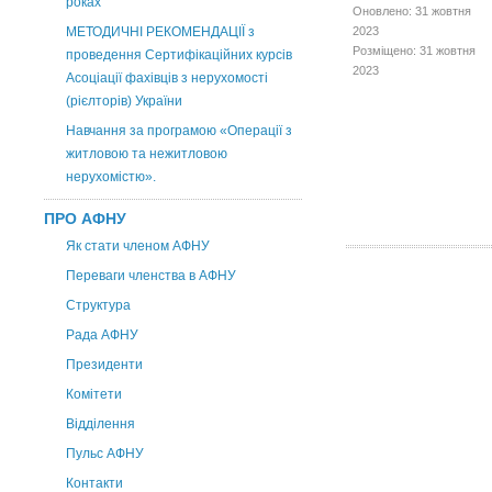
роках
Оновлено: 31 жовтня
МЕТОДИЧНІ РЕКОМЕНДАЦІЇ з
2023
Розміщено: 31 жовтня
проведення Сертифікаційних курсів
2023
Асоціації фахівців з нерухомості
(рієлторів) України
Навчання за програмою «Операції з
житловою та нежитловою
нерухомістю».
ПРО АФНУ
Як стати членом АФНУ
Переваги членства в АФНУ
Структура
Рада АФНУ
Президенти
Комітети
Відділення
Пульс АФНУ
Контакти