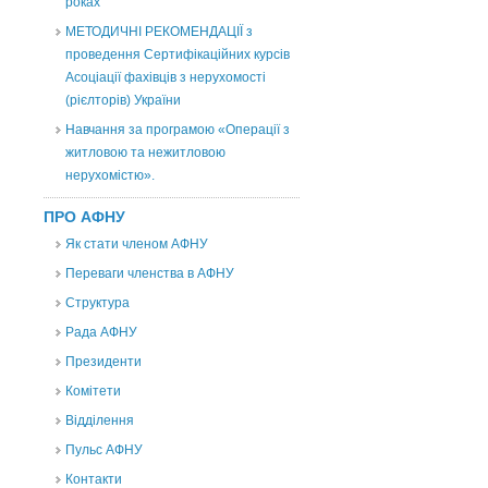
роках
МЕТОДИЧНІ РЕКОМЕНДАЦІЇ з
проведення Сертифікаційних курсів
Асоціації фахівців з нерухомості
(рієлторів) України
Навчання за програмою «Операції з
житловою та нежитловою
нерухомістю».
ПРО АФНУ
Як стати членом АФНУ
Переваги членства в АФНУ
Структура
Рада АФНУ
Президенти
Комітети
Відділення
Пульс АФНУ
Контакти