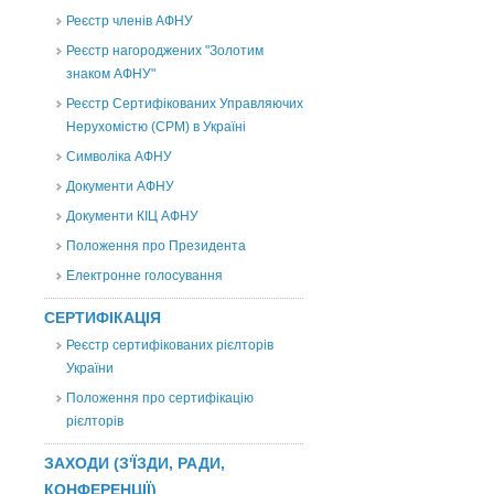
Реєстр членів АФНУ
Реєстр нагороджених "Золотим
знаком АФНУ"
Реєстр Сертифікованих Управляючих
Нерухомістю (CPM) в Україні
Символіка АФНУ
Документи АФНУ
Документи КІЦ АФНУ
Положення про Президента
Електронне голосування
СЕРТИФІКАЦІЯ
Реєстр сертифікованих рієлторів
України
Положення про сертифікацію
рієлторів
ЗАХОДИ (З'ЇЗДИ, РАДИ,
КОНФЕРЕНЦІЇ)