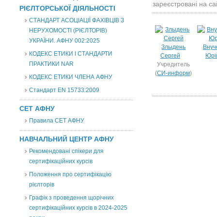
зареєстровані на са
РІЄЛТОРСЬКОЇ ДІЯЛЬНОСТІ
СТАНДАРТ АСОЦІАЦІЇ ФАХІВЦІВ З
НЕРУХОМОСТІ (РІЄЛТОРІВ)
УКРАЇНИ. АФНУ 002:2025
Злыдень
Внуч
КОДЕКС ЕТИКИ І СТАНДАРТИ
Сергей
Юрі
ПРАКТИКИ NAR
Учредитель
(
СИ-информ
)
КОДЕКС ЕТИКИ ЧЛЕНА АФНУ
Стандарт EN 15733:2009
СЕТ АФНУ
Правила СЕТ АФНУ
НАВЧАЛЬНИЙ ЦЕНТР АФНУ
Рекомендовані спікери для
сертифікаційних курсів
Положення про сертифікацію
рієлторів
Графік з проведення щорічних
сертифікаційних курсів в 2024-2025