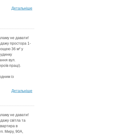
Детальніше
кламу не давати!
дажу простора 1-
лощею 36 м² у
будинку
ння вул.
роїв праці).
одним із
Детальніше
кламу не давати!
дажу світла та
квартира в
л. Миру, 90А,