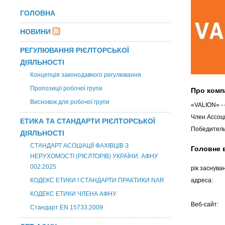
ГОЛОВНА
НОВИНИ
РЕГУЛЮВАННЯ РІЄЛТОРСЬКОЇ
ДІЯЛЬНОСТІ
Концепція законодавчого регулювання
Пропозиції робочої групи
Про комп
Висновок для робочої групи
«VALION» -
Член Ассоц
ЕТИКА ТА СТАНДАРТИ РІЄЛТОРСЬКОЇ
Победитель
ДІЯЛЬНОСТІ
СТАНДАРТ АСОЦІАЦІЇ ФАХІВЦІВ З
Головне 
НЕРУХОМОСТІ (РІЄЛТОРІВ) УКРАЇНИ. АФНУ
002:2025
рік заснува
КОДЕКС ЕТИКИ І СТАНДАРТИ ПРАКТИКИ NAR
адреса:
КОДЕКС ЕТИКИ ЧЛЕНА АФНУ
Веб-сайт:
Стандарт EN 15733:2009