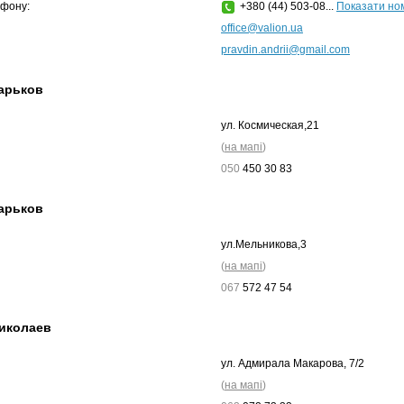
фону:
+380 (44) 503-08...
Показати но
office@valion.ua
pravdin.andrii@gmail.com
арьков
ул. Космическая,21
(
на мапі
)
050
450 30 83
арьков
ул.Мельникова,3
(
на мапі
)
067
572 47 54
иколаев
ул. Адмирала Макарова, 7/2
(
на мапі
)