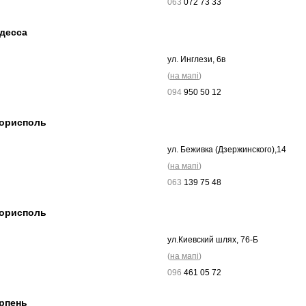
063
072 73 33
десса
ул. Инглези, 6в
(
на мапі
)
094
950 50 12
орисполь
ул. Беживка (Дзержинского),14
(
на мапі
)
063
139 75 48
орисполь
ул.Киевский шлях, 76-Б
(
на мапі
)
096
461 05 72
рпень