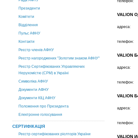
Рада АФНУ
телефон:
Президенти
VALION О
Комітети
Відділення
адреса:
Пульс АФНУ
Контакти
телефон:
Реєстр членів АФНУ
VALION Б
Реєстр нагороджених "Золотим знаком АФНУ"
Реєстр Сертифікованих Управляючих
адреса:
Нерухомістю (CPM) в Україні
Символіка АФНУ
телефон:
Документи АФНУ
VALION Б
Документи КІЦ АФНУ
Положення про Президента
адреса:
Електронне голосування
телефон:
СЕРТИФІКАЦІЯ
Реєстр сертифікованих рієлторів України
VALION И