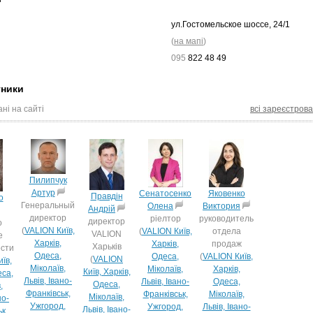
ул.Гостомельское шоссе, 24/1
(
на мапі
)
095
822 48 49
тники
ні на сайті
всі зареєстрова
Пилипчук
Артур
Сенатосенко
Яковенко
Правдін
о
Генеральный
Олена
Виктория
Андрій
директор
ріелтор
руководитель
директор
о
(
VALION Київ,
(
VALION Київ,
отдела
VALION
е
Харків,
Харків,
продаж
Харьків
сти
Одеса,
Одеса,
(
VALION Київ,
(
VALION
їв,
Міколаїв,
Міколаїв,
Харків,
Київ, Харків,
еса,
Львів, Івано-
Львів, Івано-
Одеса,
Одеса,
,
Франківськ,
Франківськ,
Міколаїв,
Міколаїв,
но-
Ужгород,
Ужгород,
Львів, Івано-
Львів, Івано-
к,