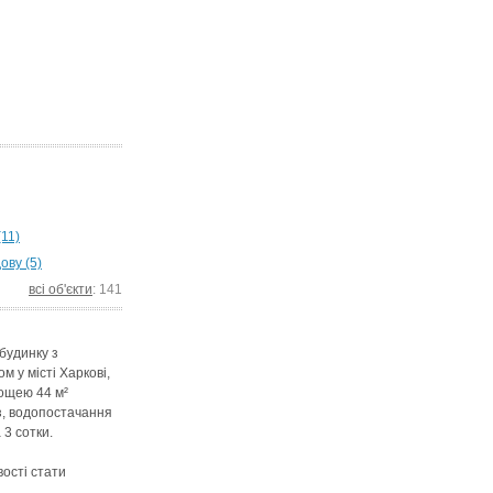
(11)
ову (5)
всі об'єкти
: 141
будинку з
 у місті Харкові,
лощею 44 м²
аз, водопостачання
 3 сотки.
ості стати