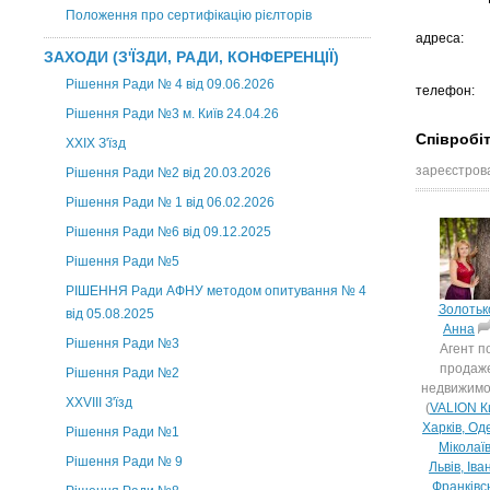
Положення про сертифікацію рієлторів
адреса:
ЗАХОДИ (З'ЇЗДИ, РАДИ, КОНФЕРЕНЦІЇ)
Рішення Ради № 4 від 09.06.2026
телефон:
Рішення Ради №3 м. Київ 24.04.26
Співробі
XXІХ З'їзд
зареєстрова
Рішення Ради №2 від 20.03.2026
Рішення Ради № 1 від 06.02.2026
Рішення Ради №6 від 09.12.2025
Рішення Ради №5
РІШЕННЯ Ради АФНУ методом опитування № 4
Золотьк
від 05.08.2025
Анна
Рішення Ради №3
Агент п
продаж
Рішення Ради №2
недвижимо
XXVIII З'їзд
(
VALION Ки
Харків, Од
Рішення Ради №1
Міколаїв
Рішення Ради № 9
Львів, Іва
Франківсь