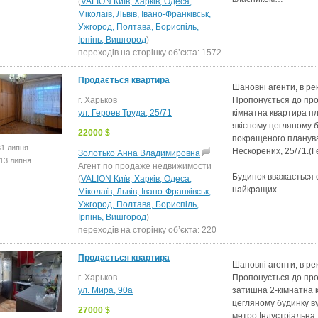
(
VALION Київ, Харків, Одеса,
Міколаїв, Львів, Івано-Франківськ,
Ужгород, Полтава, Бориспіль,
Ірпінь, Вишгород
)
переходів на сторінку об’єкта: 1572
Продається квартира
Шановні агенти, в ре
г. Харьков
Пропонується до про
ул. Героев Труда, 25/71
кімнатна квартира п
якісному цегляному 
22000 $
покращеного планува
31 липня
Нескорених, 25/71.(Ге
Золотько Анна Владимировна
13 липня
Агент по продаже недвижимости
Будинок вважається 
(
VALION Київ, Харків, Одеса,
найкращих…
Міколаїв, Львів, Івано-Франківськ,
Ужгород, Полтава, Бориспіль,
Ірпінь, Вишгород
)
переходів на сторінку об’єкта: 220
Продається квартира
Шановні агенти, в ре
г. Харьков
Пропонується до про
ул. Мира, 90а
затишна 2-кімнатна 
цегляному будинку ву
27000 $
метро Індустріальна.