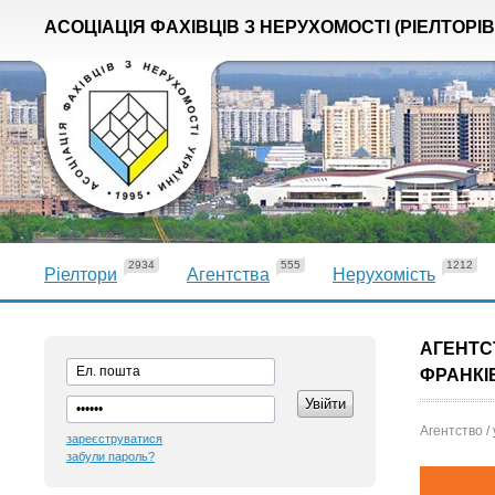
АСОЦІАЦІЯ ФАХІВЦІВ З НЕРУХОМОСТІ (РІЕЛТОРІВ
2934
555
1212
Ріелтори
Агентства
Нерухомість
АГЕНТСТ
ФРАНКІВ
Агентство /
зареєструватися
забули пароль?