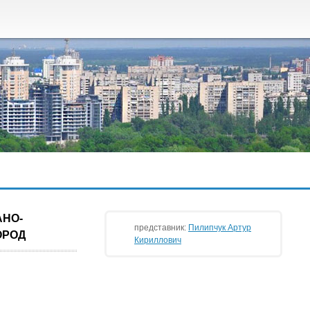
АНО-
представник:
Пилипчук Артур
ОРОД
Кириллович