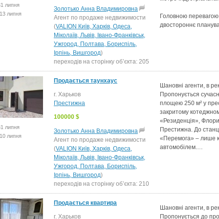
31 липня
Золотько Анна Владимировна
13 липня
Головною перевагою 
Агент по продаже недвижимости
двостороннє планув
(
VALION Київ, Харків, Одеса,
Міколаїв, Львів, Івано-Франківськ,
Ужгород, Полтава, Бориспіль,
Ірпінь, Вишгород
)
переходів на сторінку об’єкта: 205
Продається таунхаус
Шановні агенти, в ре
г. Харьков
Пропонується сучасн
Престижна
площею 250 м² у пр
закритому котеджном
100000 $
«Резиденція», Флори
31 липня
Престижна. До станц
Золотько Анна Владимировна
10 липня
«Перемога» – лише к
Агент по продаже недвижимости
автомобілем.…
(
VALION Київ, Харків, Одеса,
Міколаїв, Львів, Івано-Франківськ,
Ужгород, Полтава, Бориспіль,
Ірпінь, Вишгород
)
переходів на сторінку об’єкта: 210
Продається квартира
Шановні агенти, в ре
г. Харьков
Пропонується до про