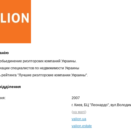
анію
 обьединение риэлторских компаний Украины.
иации специалистов по недвижимости Украины
 рейтинга "Лучшие риэлторские компании Украины".
відділення
ння:
2007
г. Киев, БЦ "Леонардо", вул.Володи
(
на мапі
)
valion.ua
valion.estate