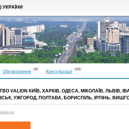
) УКРАЇНИ
36
270
Обговорення
Консультації
ВО VALION КИЇВ, ХАРКІВ, ОДЕСА, МІКОЛАЇВ, ЛЬВІВ, ІВ
СЬК, УЖГОРОД, ПОЛТАВА, БОРИСПІЛЬ, ІРПІНЬ, ВИШГ
valion.ua