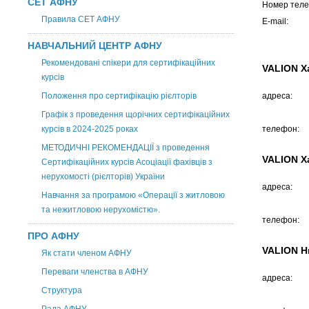
СЕТ АФНУ
Номер теле
Правила СЕТ АФНУ
E-mail:
НАВЧАЛЬНИЙ ЦЕНТР АФНУ
Рекомендовані спікери для сертифікаційних
VALION Х
курсів
Положення про сертифікацію рієлторів
адреса:
Графік з проведення щорічних сертифікаційних
курсів в 2024-2025 роках
телефон:
МЕТОДИЧНІ РЕКОМЕНДАЦІЇ з проведення
VALION Х
Сертифікаційних курсів Асоціації фахівців з
нерухомості (рієлторів) України
адреса:
Навчання за програмою «Операції з житловою
та нежитловою нерухомістю».
телефон:
ПРО АФНУ
VALION Н
Як стати членом АФНУ
Переваги членства в АФНУ
адреса:
Структура