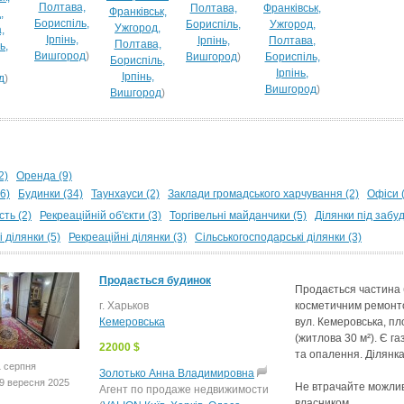
Полтава,
Полтава,
Франківськ,
Франківськ,
,
Бориспіль,
Бориспіль,
Ужгород,
Ужгород,
,
Ірпінь,
Ірпінь,
Полтава,
Полтава,
ь,
Вишгород
)
Вишгород
)
Бориспіль,
Бориспіль,
Ірпінь,
Ірпінь,
д
)
Вишгород
)
Вишгород
)
2)
Оренда (9)
6)
Будинки (34)
Таунхауси (2)
Заклади громадського харчування (2)
Офіси 
ть (2)
Рекреаційній об'єкти (3)
Торгівельні майданчики (5)
Ділянки під забуд
 ділянки (5)
Рекреаційні ділянки (3)
Сільськогосподарські ділянки (3)
Продається будинок
Продається частина 
г. Харьков
косметичним ремонтом
Кемеровська
вул. Кемеровська, п
(житлова 30 м²). Є г
22000 $
та опалення. Ділянка
1 серпня
Золотько Анна Владимировна
9 вересня 2025
Не втрачайте можлив
Агент по продаже недвижимости
власником…