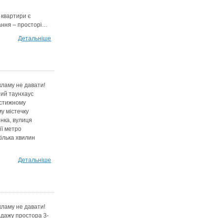
квартири є
ання – просторі…
Детальніше
кламу не давати!
ий таунхаус
естижному
у містечку
нка, вулиця
ії метро
ілька хвилин
Детальніше
кламу не давати!
дажу простора 3-