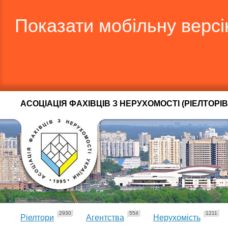
Показати мобільну верс
АСОЦІАЦІЯ ФАХІВЦІВ З НЕРУХОМОСТІ (РІЕЛТОРІВ
2930
554
1211
Ріелтори
Агентства
Нерухомість