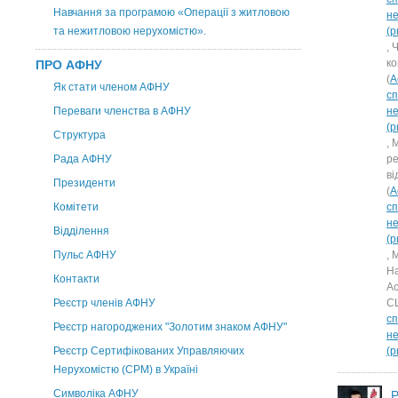
Навчання за програмою «Операції з житловою
н
та нежитловою нерухомістю».
(р
, 
ко
ПРО АФНУ
(
А
Як стати членом АФНУ
сп
Переваги членства в АФНУ
н
(р
Структура
, 
Рада АФНУ
ре
в
Президенти
(
А
Комітети
сп
н
Відділення
(р
Пульс АФНУ
, 
На
Контакти
Ас
Реєстр членів АФНУ
С
сп
Реєстр нагороджених "Золотим знаком АФНУ"
н
Реєстр Сертифікованих Управляючих
(р
Нерухомістю (CPM) в Україні
Символіка АФНУ
Р