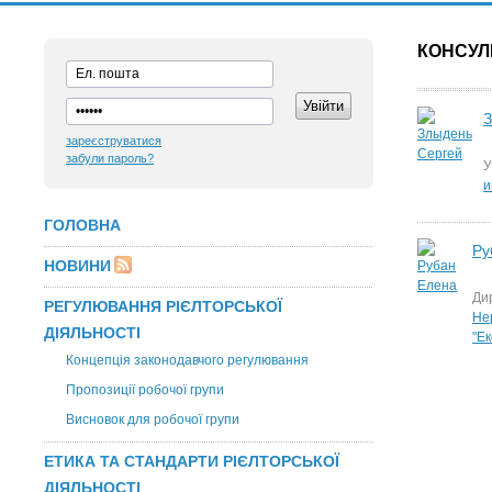
КОНСУЛЬ
З
зареєструватися
забули пароль?
У
и
ГОЛОВНА
Ру
НОВИНИ
Ди
РЕГУЛЮВАННЯ РІЄЛТОРСЬКОЇ
Не
ДІЯЛЬНОСТІ
"Е
Концепція законодавчого регулювання
Пропозиції робочої групи
Висновок для робочої групи
ЕТИКА ТА СТАНДАРТИ РІЄЛТОРСЬКОЇ
ДІЯЛЬНОСТІ