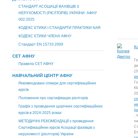
СТАНДАРТ АСОЦІАЦІЇ ФАХІВЦІВ З
НЕРУХОМОСТІ (РІЄЛТОРІВ) УКРАЇНИ. АФНУ
002:2025
КОДЕКС ЕТИКИ І СТАНДАРТИ ПРАКТИКИ NAR
КОДЕКС ЕТИКИ ЧЛЕНА АФНУ
Стандарт EN 15733:2009
К
СЕТ АФНУ
Г
Правила СЕТ АФНУ
ди
(2
НАВЧАЛЬНИЙ ЦЕНТР АФНУ
рі
Го
Рекомендовані спікери для сертифікаційних
КМ
курсів
20
Положення про сертифікацію рієлторів
сп
н
Графік з проведення щорічних сертифікаційних
(р
курсів в 2024-2025 роках
, 
МЕТОДИЧНІ РЕКОМЕНДАЦІЇ з проведення
п
Ст
Сертифікаційних курсів Асоціації фахівців з
Ет
нерухомості (рієлторів) України
сп