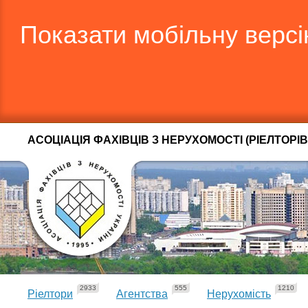
Показати мобільну верс
АСОЦІАЦІЯ ФАХІВЦІВ З НЕРУХОМОСТІ (РІЕЛТОРІВ
2933
555
1210
Ріелтори
Агентства
Нерухомість