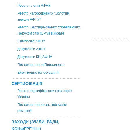
Реєстр членів АФНУ
Реєстр нагороджених "Золотим
знаком АФНУ"
Реєстр Сертифікованих Управляючих
Нерухомістю (CPM) в Україні
Символіка АФНУ
Документи АФНУ
Документи КІЦ АФНУ
Положення про Президента
Електронне голосування
СЕРТИФІКАЦІЯ
Реєстр сертифікованих рієлторів
України
Положення про сертифікацію
рієлторів
ЗАХОДИ (З'ЇЗДИ, РАДИ,
КОНФЕРЕНЦІЇ)