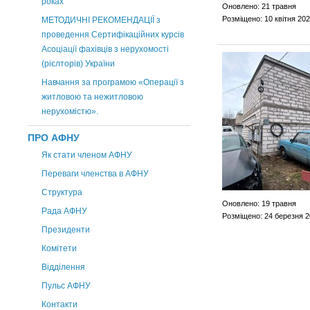
роках
Оновлено: 21 травня
Розміщено: 10 квітня 20
МЕТОДИЧНІ РЕКОМЕНДАЦІЇ з
проведення Сертифікаційних курсів
Асоціації фахівців з нерухомості
(рієлторів) України
Навчання за програмою «Операції з
житловою та нежитловою
нерухомістю».
ПРО АФНУ
Як стати членом АФНУ
Переваги членства в АФНУ
Структура
Оновлено: 19 травня
Рада АФНУ
Розміщено: 24 березня 
Президенти
Комітети
Відділення
Пульс АФНУ
Контакти