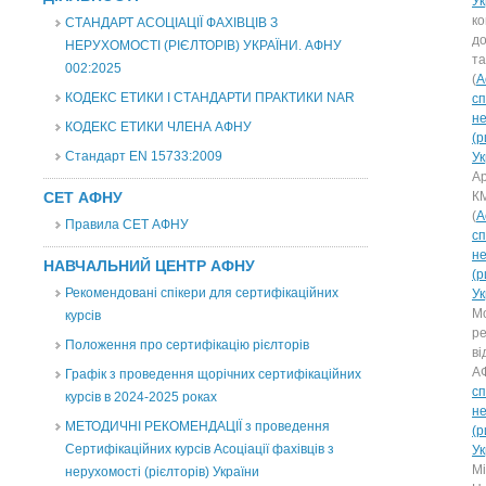
У
ко
СТАНДАРТ АСОЦІАЦІЇ ФАХІВЦІВ З
д
НЕРУХОМОСТІ (РІЄЛТОРІВ) УКРАЇНИ. АФНУ
та
002:2025
(
А
КОДЕКС ЕТИКИ І СТАНДАРТИ ПРАКТИКИ NAR
сп
н
КОДЕКС ЕТИКИ ЧЛЕНА АФНУ
(р
Стандарт EN 15733:2009
У
Ар
СЕТ АФНУ
К
(
А
Правила СЕТ АФНУ
сп
н
НАВЧАЛЬНИЙ ЦЕНТР АФНУ
(р
Рекомендовані спікери для сертифікаційних
У
М
курсів
ре
Положення про сертифікацію рієлторів
ві
А
Графік з проведення щорічних сертифікаційних
сп
курсів в 2024-2025 роках
н
МЕТОДИЧНІ РЕКОМЕНДАЦІЇ з проведення
(р
Сертифікаційних курсів Асоціації фахівців з
У
М
нерухомості (рієлторів) України