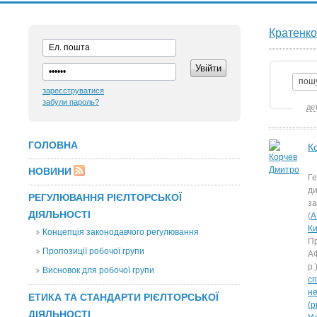
Кратенк
зареєструватися
забули пароль?
де
ГОЛОВНА
К
НОВИНИ
Г
ди
РЕГУЛЮВАННЯ РІЄЛТОРСЬКОЇ
за
ДІЯЛЬНОСТІ
(
А
Ки
Концепція законодавчого регулювання
П
Пропозиції робочої групи
АФ
р.)
Висновок для робочої групи
сп
н
ЕТИКА ТА СТАНДАРТИ РІЄЛТОРСЬКОЇ
(р
ДІЯЛЬНОСТІ