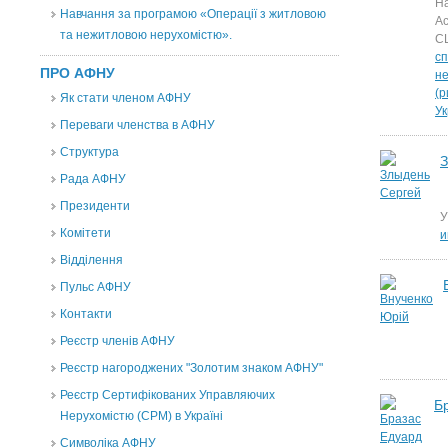
На
Навчання за програмою «Операції з житловою
Ас
та нежитловою нерухомістю».
С
сп
ПРО АФНУ
н
(р
Як стати членом АФНУ
У
Переваги членства в АФНУ
Структура
З
Рада АФНУ
Президенти
У
Комітети
и
Відділення
Пульс АФНУ
Контакти
Реєстр членів АФНУ
Реєстр нагороджених "Золотим знаком АФНУ"
Реєстр Сертифікованих Управляючих
Б
Нерухомістю (CPM) в Україні
Символіка АФНУ