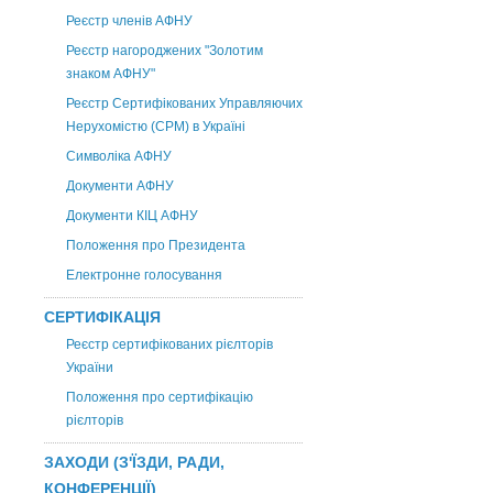
Реєстр членів АФНУ
Реєстр нагороджених "Золотим
знаком АФНУ"
Реєстр Сертифікованих Управляючих
Нерухомістю (CPM) в Україні
Символіка АФНУ
Документи АФНУ
Документи КІЦ АФНУ
Положення про Президента
Електронне голосування
СЕРТИФІКАЦІЯ
Реєстр сертифікованих рієлторів
України
Положення про сертифікацію
рієлторів
ЗАХОДИ (З'ЇЗДИ, РАДИ,
КОНФЕРЕНЦІЇ)