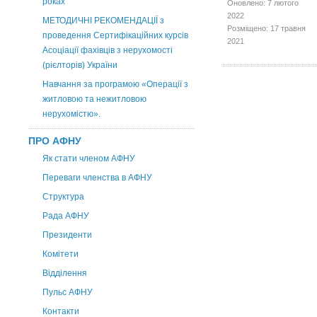
роках
Оновлено: 7 лютого
2022
МЕТОДИЧНІ РЕКОМЕНДАЦІЇ з
Розміщено: 17 травня
проведення Сертифікаційних курсів
2021
Асоціації фахівців з нерухомості
(рієлторів) України
Навчання за програмою «Операції з
житловою та нежитловою
нерухомістю».
ПРО АФНУ
Як стати членом АФНУ
Переваги членства в АФНУ
Структура
Рада АФНУ
Президенти
Комітети
Відділення
Пульс АФНУ
Контакти