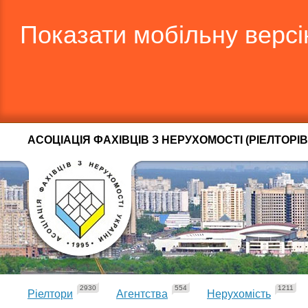
Показати мобільну верс
АСОЦІАЦІЯ ФАХІВЦІВ З НЕРУХОМОСТІ (РІЕЛТОРІВ
2930
554
1211
Ріелтори
Агентства
Нерухомість