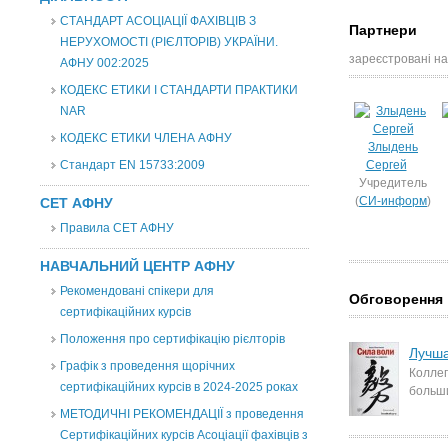
СТАНДАРТ АСОЦІАЦІЇ ФАХІВЦІВ З
Партнери
НЕРУХОМОСТІ (РІЄЛТОРІВ) УКРАЇНИ.
зареєстровані на
АФНУ 002:2025
КОДЕКС ЕТИКИ І СТАНДАРТИ ПРАКТИКИ
NAR
КОДЕКС ЕТИКИ ЧЛЕНА АФНУ
Злыдень
Стандарт EN 15733:2009
Сергей
Учредитель
(
СИ-информ
)
СЕТ АФНУ
Правила СЕТ АФНУ
НАВЧАЛЬНИЙ ЦЕНТР АФНУ
Рекомендовані спікери для
Обговорення
сертифікаційних курсів
Положення про сертифікацію рієлторів
Лучша
Графік з проведення щорічних
Коллег
сертифікаційних курсів в 2024-2025 роках
больш
МЕТОДИЧНІ РЕКОМЕНДАЦІЇ з проведення
Сертифікаційних курсів Асоціації фахівців з