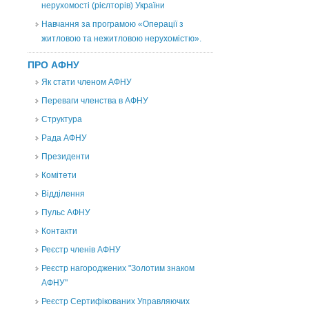
нерухомості (рієлторів) України
Навчання за програмою «Операції з
житловою та нежитловою нерухомістю».
ПРО АФНУ
Як стати членом АФНУ
Переваги членства в АФНУ
Структура
Рада АФНУ
Президенти
Комітети
Відділення
Пульс АФНУ
Контакти
Реєстр членів АФНУ
Реєстр нагороджених "Золотим знаком
АФНУ"
Реєстр Сертифікованих Управляючих