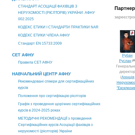
СТАНДАРТ АСОЦІАЦІЇ ФАХІВЦІВ З
Партне
НЕРУХОМОСТІ (РІЄЛТОРІВ) УКРАЇНИ. АФНУ
зареєстров
002:2025
КОДЕКС ЕТИКИ І СТАНДАРТИ ПРАКТИКИ NAR
КОДЕКС ЕТИКИ ЧЛЕНА АФНУ
Стандарт EN 15733:2009
СЕТ АФНУ
Рубан
Руслан
Правила СЕТ АФНУ
Генеральн
директо
НАВЧАЛЬНИЙ ЦЕНТР АФНУ
(
Агенція
Рекомендовані спікери для сертифікаційних
Нерухомос
курсів
"Ексклюзив
Положення про сертифікацію рієлторів
Графік з проведення щорічних сертифікаційних
курсів в 2024-2025 роках
МЕТОДИЧНІ РЕКОМЕНДАЦІЇ з проведення
Сертифікаційних курсів Асоціації фахівців з
нерухомості (рієлторів) України