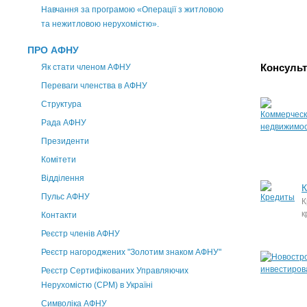
Навчання за програмою «Операції з житловою
та нежитловою нерухомістю».
ПРО АФНУ
Консульт
Як стати членом АФНУ
Переваги членства в АФНУ
Структура
Рада АФНУ
Президенти
Комітети
Відділення
К
Пульс АФНУ
К
к
Контакти
Реєстр членів АФНУ
Реєстр нагороджених "Золотим знаком АФНУ"
Реєстр Сертифікованих Управляючих
Нерухомістю (CPM) в Україні
Символіка АФНУ