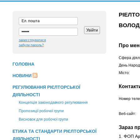
РІЕЛТ
ВОЛО
зареєструватися
Про мен
забули пароль?
Сфера діяль
ГОЛОВНА
День Народ
Місто:
НОВИНИ
Контакт
РЕГУЛЮВАННЯ РІЄЛТОРСЬКОЇ
ДІЯЛЬНОСТІ
Номер теле
Концепція законодавчого регулювання
Пропозиції робочої групи
Веб-сайт:
Висновок для робочої групи
Зараз 
ЕТИКА ТА СТАНДАРТИ РІЄЛТОРСЬКОЇ
1. ФОП А
ДІЯЛЬНОСТІ