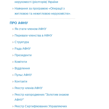
нерухомості (рієлторів) України
Навчання за програмою «Операції з
житловою та нежитловою нерухомістю».
ПРО АФНУ
Як стати членом АФНУ
Переваги членства в АФНУ
Структура
Рада АФНУ
Президенти
Комітети
Відділення
Пульс АФНУ
Контакти
Реєстр членів АФНУ
Реєстр нагороджених "Золотим знаком
АФНУ"
Реєстр Сертифікованих Управляючих