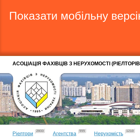
Показати мобільну верс
АСОЦІАЦІЯ ФАХІВЦІВ З НЕРУХОМОСТІ (РІЕЛТОРІВ
2933
555
1210
Ріелтори
Агентства
Нерухомість