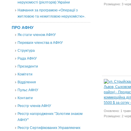
нерухомості (рієлторів) України
Розміщено: 3 чер
Навчання за програмою «Операції з
житловою та нежитловою нерухомістю».
ПРО АФНУ
Як стати членом АФНУ
Переваги членства в АФНУ
Структура
Рада АФНУ
Президенти
Комітети
Відділення
Пульс АФНУ
Контакти
Реєстр членів АФНУ
Оновлено: 1 трав
Реєстр нагороджених "Золотим знаком
Розміщено: 2 чер
АФНУ"
Реєстр Сертифікованих Управляючих