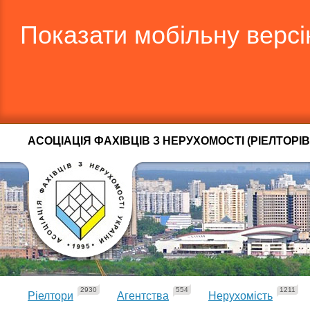
Показати мобільну верс
АСОЦІАЦІЯ ФАХІВЦІВ З НЕРУХОМОСТІ (РІЕЛТОРІВ
2930
554
1211
Ріелтори
Агентства
Нерухомість