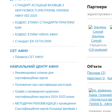
СТАНДАРТ АСОЦІАЦІЇ ФАХІВЦІВ З
Партнери
НЕРУХОМОСТІ (РІЄЛТОРІВ) УКРАЇНИ.
зареєстровані 
АФНУ 002:2025
КОДЕКС ЕТИКИ І СТАНДАРТИ ПРАКТИКИ
NAR
КОДЕКС ЕТИКИ ЧЛЕНА АФНУ
Злыдень
Сергей
Стандарт EN 15733:2009
Учредитель
(
СИ-информ
)
СЕТ АФНУ
Правила СЕТ АФНУ
Об'єкти
НАВЧАЛЬНИЙ ЦЕНТР АФНУ
Рекомендовані спікери для
Продаж (2)
сертифікаційних курсів
Квартири (1)
Ком
Положення про сертифікацію рієлторів
Графік з проведення щорічних
сертифікаційних курсів в 2024-2025 роках
МЕТОДИЧНІ РЕКОМЕНДАЦІЇ з проведення
Сертифікаційних курсів Асоціації фахівців з
Оновлено: вчора