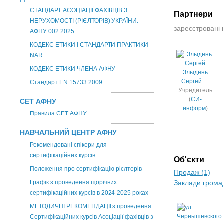
СТАНДАРТ АСОЦІАЦІЇ ФАХІВЦІВ З
Партнери
НЕРУХОМОСТІ (РІЄЛТОРІВ) УКРАЇНИ.
зареєстровані 
АФНУ 002:2025
КОДЕКС ЕТИКИ І СТАНДАРТИ ПРАКТИКИ
NAR
КОДЕКС ЕТИКИ ЧЛЕНА АФНУ
Злыдень
Сергей
Стандарт EN 15733:2009
Учредитель
(
СИ-
СЕТ АФНУ
информ
)
Правила СЕТ АФНУ
НАВЧАЛЬНИЙ ЦЕНТР АФНУ
Рекомендовані спікери для
сертифікаційних курсів
Об'єкти
Положення про сертифікацію рієлторів
Продаж (1)
Графік з проведення щорічних
Заклади грома
сертифікаційних курсів в 2024-2025 роках
МЕТОДИЧНІ РЕКОМЕНДАЦІЇ з проведення
Сертифікаційних курсів Асоціації фахівців з