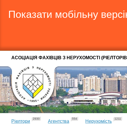
Показати мобільну верс
АСОЦІАЦІЯ ФАХІВЦІВ З НЕРУХОМОСТІ (РІЕЛТОРІВ
2930
554
1211
Ріелтори
Агентства
Нерухомість