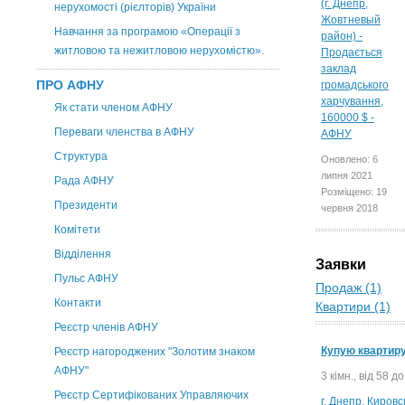
нерухомості (рієлторів) України
Навчання за програмою «Операції з
житловою та нежитловою нерухомістю».
ПРО АФНУ
Як стати членом АФНУ
Переваги членства в АФНУ
Структура
Оновлено: 6
липня 2021
Рада АФНУ
Розміщено: 19
Президенти
червня 2018
Комітети
Відділення
Заявки
Пульс АФНУ
Продаж (1)
Контакти
Квартири (1)
Реєстр членів АФНУ
Купую квартир
Реєстр нагороджених "Золотим знаком
АФНУ"
3 кімн., від 58 до
Реєстр Сертифікованих Управляючих
г. Днепр, Кировс