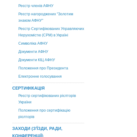
Реєстр членів АФНУ
Реєстр нагороджених "Золотим
знаком АФНУ"
Реєстр Сертифікованих Управляючих
Нерухомістю (CPM) в Україні
Символіка АФНУ
Документи АФНУ
Документи КІЦ АФНУ
Положення про Президента
Електронне голосування
СЕРТИФІКАЦІЯ
Реєстр сертифікованих рієлторів
України
Положення про сертифікацію
рієлторів
ЗАХОДИ (З'ЇЗДИ, РАДИ,
КОНФЕРЕНЦІЇ)