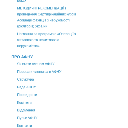
роках
МЕТОДИЧНІ РЕКОМЕНДАЦІЇ з
проведення Сертифікаційних курсів
Асоціації фахівців з нерухомості
(рієлторів) України
Навчання за програмою «Операції з
житловою та нежитловою
нерухомістю».
ПРО АФНУ
Як стати членом АФНУ
Переваги членства в АФНУ
Структура
Рада АФНУ
Президенти
Комітети
Відділення
Пульс АФНУ
Контакти