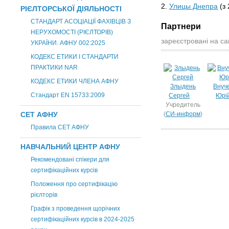
2.
Улицы Днепра
(з
РІЄЛТОРСЬКОЇ ДІЯЛЬНОСТІ
СТАНДАРТ АСОЦІАЦІЇ ФАХІВЦІВ З
Партнери
НЕРУХОМОСТІ (РІЄЛТОРІВ)
зареєстровані на са
УКРАЇНИ. АФНУ 002:2025
КОДЕКС ЕТИКИ І СТАНДАРТИ
ПРАКТИКИ NAR
КОДЕКС ЕТИКИ ЧЛЕНА АФНУ
Злыдень
Внуч
Стандарт EN 15733:2009
Сергей
Юрі
Учредитель
СЕТ АФНУ
(
СИ-информ
)
Правила СЕТ АФНУ
НАВЧАЛЬНИЙ ЦЕНТР АФНУ
Рекомендовані спікери для
сертифікаційних курсів
Положення про сертифікацію
рієлторів
Графік з проведення щорічних
сертифікаційних курсів в 2024-2025