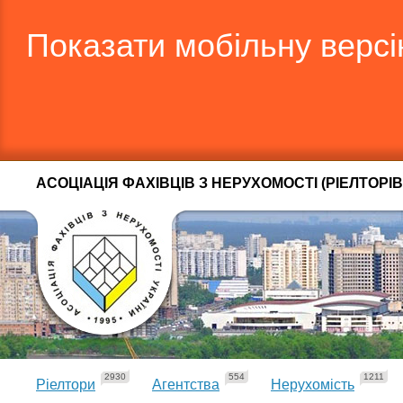
Показати мобільну верс
АСОЦІАЦІЯ ФАХІВЦІВ З НЕРУХОМОСТІ (РІЕЛТОРІВ
2930
554
1211
Ріелтори
Агентства
Нерухомість