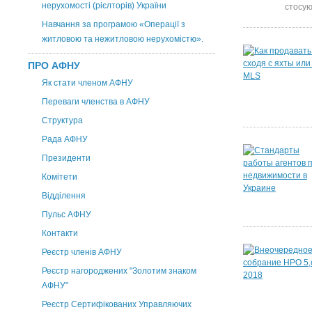
нерухомості (рієлторів) України
стосую
Навчання за програмою «Операції з
житловою та нежитловою нерухомістю».
ПРО АФНУ
Як стати членом АФНУ
Переваги членства в АФНУ
Структура
Рада АФНУ
Президенти
Комітети
Відділення
Пульс АФНУ
Контакти
Реєстр членів АФНУ
Реєстр нагороджених "Золотим знаком
АФНУ"
Реєстр Сертифікованих Управляючих