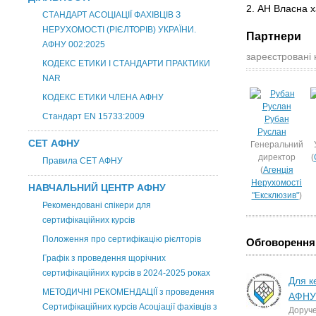
2. АН Власна 
СТАНДАРТ АСОЦІАЦІЇ ФАХІВЦІВ З
НЕРУХОМОСТІ (РІЄЛТОРІВ) УКРАЇНИ.
Партнери
АФНУ 002:2025
зареєстровані 
КОДЕКС ЕТИКИ І СТАНДАРТИ ПРАКТИКИ
NAR
КОДЕКС ЕТИКИ ЧЛЕНА АФНУ
Стандарт EN 15733:2009
Рубан
Руслан
СЕТ АФНУ
Генеральний
директор
(
Правила СЕТ АФНУ
(
Агенція
Нерухомості
НАВЧАЛЬНИЙ ЦЕНТР АФНУ
"Ексклюзив"
)
Рекомендовані спікери для
сертифікаційних курсів
Положення про сертифікацію рієлторів
Обговорення
Графік з проведення щорічних
сертифікаційних курсів в 2024-2025 роках
Для к
МЕТОДИЧНІ РЕКОМЕНДАЦІЇ з проведення
АФНУ
Сертифікаційних курсів Асоціації фахівців з
Доруче