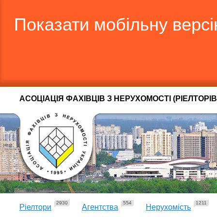
Показати мобільну верс
АСОЦІАЦІЯ ФАХІВЦІВ З НЕРУХОМОСТІ (РІЕЛТОРІВ
2930
554
1211
Ріелтори
Агентства
Нерухомість