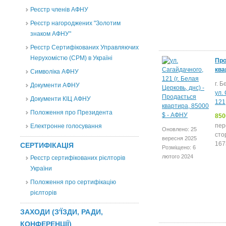
Реєстр членів АФНУ
Реєстр нагороджених "Золотим
знаком АФНУ"
Реєстр Сертифікованих Управляючих
Нерухомістю (CPM) в Україні
Про
ква
Символіка АФНУ
г. 
Документи АФНУ
ул.
Документи КІЦ АФНУ
121
Положення про Президента
850
пер
Електронне голосування
Оновлено: 25
сто
вересня 2025
167
СЕРТИФІКАЦІЯ
Розміщено: 6
лютого 2024
Реєстр сертифікованих рієлторів
України
Положення про сертифікацію
рієлторів
ЗАХОДИ (З'ЇЗДИ, РАДИ,
КОНФЕРЕНЦІЇ)