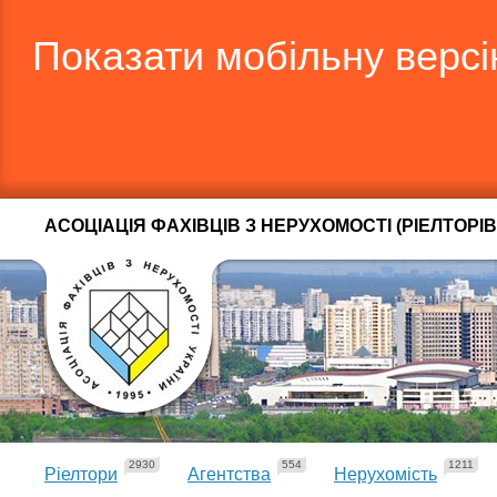
Показати мобільну верс
АСОЦІАЦІЯ ФАХІВЦІВ З НЕРУХОМОСТІ (РІЕЛТОРІВ
2930
554
1211
Ріелтори
Агентства
Нерухомість