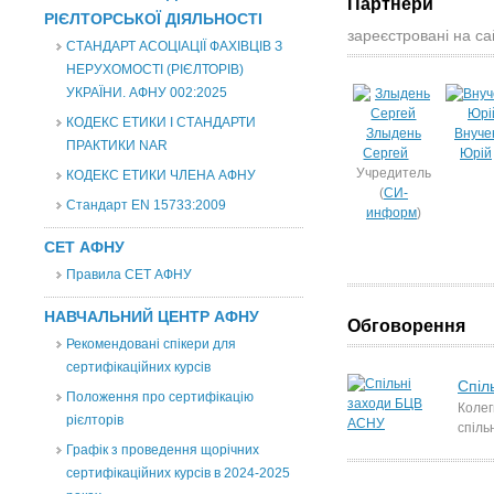
Партнери
РІЄЛТОРСЬКОЇ ДІЯЛЬНОСТІ
зареєстровані на са
СТАНДАРТ АСОЦІАЦІЇ ФАХІВЦІВ З
НЕРУХОМОСТІ (РІЄЛТОРІВ)
УКРАЇНИ. АФНУ 002:2025
КОДЕКС ЕТИКИ І СТАНДАРТИ
Злыдень
Внуче
ПРАКТИКИ NAR
Сергей
Юрій
Учредитель
КОДЕКС ЕТИКИ ЧЛЕНА АФНУ
(
СИ-
Стандарт EN 15733:2009
информ
)
СЕТ АФНУ
Правила СЕТ АФНУ
НАВЧАЛЬНИЙ ЦЕНТР АФНУ
Обговорення
Рекомендовані спікери для
сертифікаційних курсів
Спіл
Положення про сертифікацію
Колег
рієлторів
спіль
Графік з проведення щорічних
сертифікаційних курсів в 2024-2025