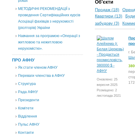
роках
Об'єкти
МЕТОДИЧНІ РЕКОМЕНДАЦІЇ з
Продаж (18)
Оренд
проведення Сертифікаційних курсів
Квартири (13)
Буди
Асоціації фахівців з нерухомості
забудову (3)
Коммер
(рієлторів) України
Навчання за програмою «Операції з
Про
житловою та нежитловою
про
нерухомістю».
г. 
Шал
ПРО АФНУ
380
Як стати членом АФНУ
пер
Переваги членства в АФНУ
сто
Оновлено: 25
172
Структура
вересня 2025
Розміщено: 2
Рада АФНУ
листопада 2021
Президенти
Комітети
Відділення
Пульс АФНУ
Контакти