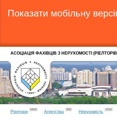
Показати мобільну верс
АСОЦІАЦІЯ ФАХІВЦІВ З НЕРУХОМОСТІ (РІЕЛТОРІВ
2933
555
1210
Ріелтори
Агентства
Нерухомість