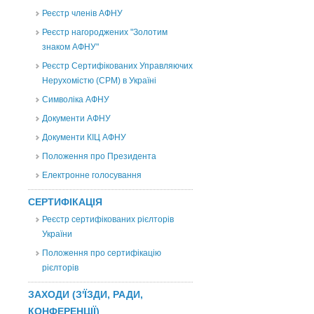
Реєстр членів АФНУ
Реєстр нагороджених "Золотим
знаком АФНУ"
Реєстр Сертифікованих Управляючих
Нерухомістю (CPM) в Україні
Символіка АФНУ
Документи АФНУ
Документи КІЦ АФНУ
Положення про Президента
Електронне голосування
СЕРТИФІКАЦІЯ
Реєстр сертифікованих рієлторів
України
Положення про сертифікацію
рієлторів
ЗАХОДИ (З'ЇЗДИ, РАДИ,
КОНФЕРЕНЦІЇ)