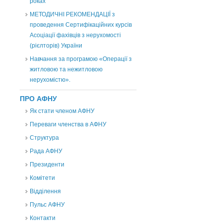
роках
МЕТОДИЧНІ РЕКОМЕНДАЦІЇ з
проведення Сертифікаційних курсів
Асоціації фахівців з нерухомості
(рієлторів) України
Навчання за програмою «Операції з
житловою та нежитловою
нерухомістю».
ПРО АФНУ
Як стати членом АФНУ
Переваги членства в АФНУ
Структура
Рада АФНУ
Президенти
Комітети
Відділення
Пульс АФНУ
Контакти