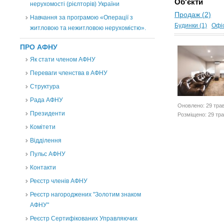
Об'єкти
нерухомості (рієлторів) України
Продаж (2)
Навчання за програмою «Операції з
Будинки (1)
Офіс
житловою та нежитловою нерухомістю».
ПРО АФНУ
Як стати членом АФНУ
Переваги членства в АФНУ
Структура
Рада АФНУ
Оновлено: 29 тра
Президенти
Розміщено: 29 тр
Комітети
Відділення
Пульс АФНУ
Контакти
Реєстр членів АФНУ
Реєстр нагороджених "Золотим знаком
АФНУ"
Реєстр Сертифікованих Управляючих