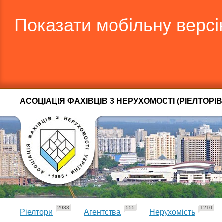
Показати мобільну верс
АСОЦІАЦІЯ ФАХІВЦІВ З НЕРУХОМОСТІ (РІЕЛТОРІВ
2933
555
1210
Ріелтори
Агентства
Нерухомість