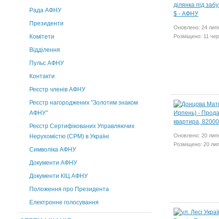
Рада АФНУ
Президенти
Оновлено: 24 лип
Комітети
Розміщено: 11 че
Відділення
Пульс АФНУ
Контакти
Реєстр членів АФНУ
Реєстр нагороджених "Золотим знаком
АФНУ"
Реєстр Сертифікованих Управляючих
Оновлено: 20 лип
Нерухомістю (CPM) в Україні
Розміщено: 20 ли
Символіка АФНУ
Документи АФНУ
Документи КІЦ АФНУ
Положення про Президента
Електронне голосування