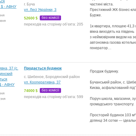
г. Буча
частині міста.
ул. Лесі Українки, 3
Престижний ЖК бізнес-кла
Бурже.
вня
без комісії
52600 $
рвня
переходів на сторінку об’єкта: 205
1к квартира, площею 41,3 
вікна виходять на південь
з неймовірним видом на з
автономна газова котельн
генератор…
Продається будинок
Продаж будинку.
с. Шибеное, Бородянский район
ул. Кооперативна, 37
Бучанський район, с. Шиб
Києва, асфальтований під’
без комісії
74000 $
вня
переходів на сторінку об’єкта: 599
Поруч школа, магазини, з
езня
громадського транспорту.
Просторий будинок 103 м²
ділянці 34 сотки — ідеал