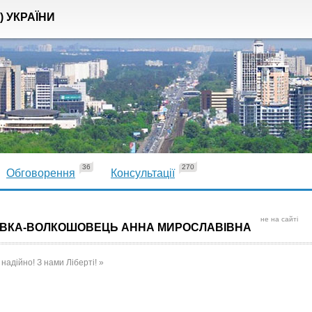
) УКРАЇНИ
36
270
Обговорення
Консультації
не на сайті
АВКА-ВОЛКОШОВЕЦЬ АННА МИРОСЛАВІВНА
 надійно! З нами Ліберті! »