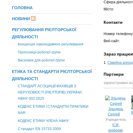
Сфера діяльності
ГОЛОВНА
Місто:
НОВИНИ
Контакти
РЕГУЛЮВАННЯ РІЄЛТОРСЬКОЇ
Номер телефону
ДІЯЛЬНОСТІ
Веб-сайт:
Концепція законодавчого регулювання
Пропозиції робочої групи
Зараз працю
Висновок для робочої групи
1.
Сімейна агенці
ЕТИКА ТА СТАНДАРТИ РІЄЛТОРСЬКОЇ
Партнери
ДІЯЛЬНОСТІ
зареєстровані на
СТАНДАРТ АСОЦІАЦІЇ ФАХІВЦІВ З
НЕРУХОМОСТІ (РІЄЛТОРІВ) УКРАЇНИ.
АФНУ 002:2025
КОДЕКС ЕТИКИ І СТАНДАРТИ ПРАКТИКИ
Злыдень
NAR
Сергей
Учредитель
КОДЕКС ЕТИКИ ЧЛЕНА АФНУ
(
СИ-
Стандарт EN 15733:2009
информ
)