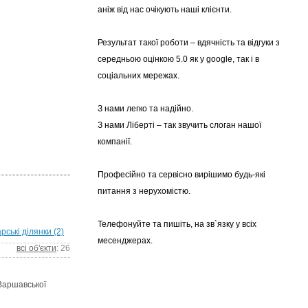
аніж від нас очікують наші клієнти.
Результат такої роботи – вдячність та відгуки з
середньою оцінкою 5.0 як у google, так і в
соціальних мережах.
З нами легко та надійно.
З нами Ліберті – так звучить слоган нашої
компанії.
Професійно та сервісно вирішимо будь-які
питання з нерухомістю.
Телефонуйте та пишіть, на зв`язку у всіх
рські ділянки (2)
месенджерах.
всі об'єкти
: 26
 Варшавської