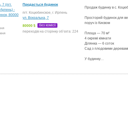
Продається будинок
Продаж будинку в с. Коцю
пгт. Коцюбинское, г. Ирпень
ул. Вокзальна, 7
Просторий будинок для ве
поруч із Києвом
без комісії
80000 $
вня
переходів на сторінку об’єкта: 224
Площа — 70 м²
рвня
4 окремі кімнати
Ділянка — 6 соток
Сад з плодовими деревам
У будинку…