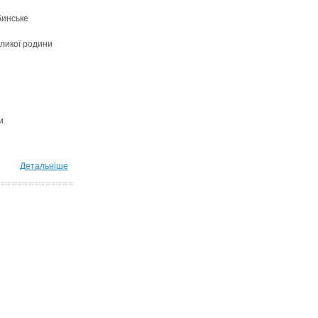
бинське
ликої родини
и
Детальніше