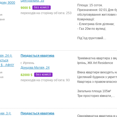
Центральна, 35
Площа: 15 соток.
без комісії
9000 $
Призначення: 02:01 Для б
переходів на сторінку об’єкта: 253
обслуговування житлових 
ня
Комунікації:
рвня
- Електрика біля ділянки;
- Газ 20м по вулиці;
Під`їзд грунтовий…
Продається квартира
Трикімнатна квартира з ви
г. Ирпень
Ірпінь, ЖК Art Residence
Донцова Матвія, 24
Вікна квартири виходять н
ня
без комісії
82000 $
Цегляний будинок з укрит
пня
переходів на сторінку об’єкта: 93
Квартира з правом власно
Загальна площа 105м²
Три просторих кімнати,…
Продається квартира
Однокімнатна квартира в 