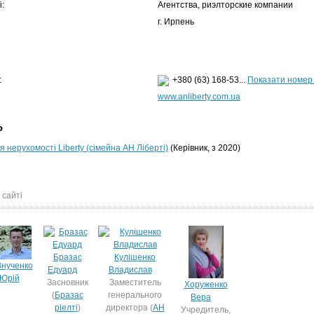
:
Агентства, риэлторские компании
г. Ирпень
:
+380 (63) 168-53...
Показати номер
www.anliberty.com.ua
ю
я нерухомості Liberty (сімейна АН Ліберті)
(Керівник, з 2020)
 сайті
Бразас
Кулішенко
Внученко
Едуард
Владислав
Юрій
Засновник
Заместитель
Хоруженко
(
Бразас
генерального
Вера
ріелті
)
директора (
АН
Учредитель,