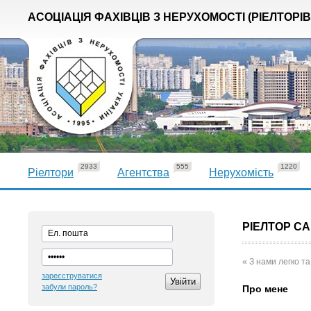
АСОЦІАЦІЯ ФАХІВЦІВ З НЕРУХОМОСТІ (РІЕЛТОРІВ
2933
555
1220
Ріелтори
Агентства
Нерухомість
РІЕЛТОР С
« З нами легко та
зареєструватися
забули пароль?
Про мене