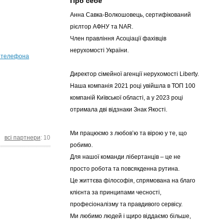
Про себе
Анна Савка-Волкошовець, сертифікований
рієлтор АФНУ та NAR.
Член правління Асоціації фахівців
нерухомості України.
 телефона
Директор сімейної агенції нерухомості Liberty.
Наша компанія 2021 році увійшла в ТОП 100
компаній Київської області, а у 2023 році
отримала дві відзнаки Знак Якості.
Ми працюємо з любов’ю та вірою у те, що
всі партнери
: 10
робимо.
Для нашої команди лібертанців – це не
просто робота та повсякденна рутина.
Це життєва філософія, спрямована на благо
клієнта за принципами чесності,
професіоналізму та правдивого сервісу.
Ми любимо людей і щиро віддаємо більше,