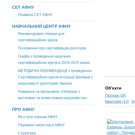
СЕТ АФНУ
Правила СЕТ АФНУ
НАВЧАЛЬНИЙ ЦЕНТР АФНУ
Рекомендовані спікери для
сертифікаційних курсів
Положення про сертифікацію рієлторів
Графік з проведення щорічних
сертифікаційних курсів в 2024-2025 роках
МЕТОДИЧНІ РЕКОМЕНДАЦІЇ з проведення
Сертифікаційних курсів Асоціації фахівців з
нерухомості (рієлторів) України
Об'єкти
Навчання за програмою «Операції з
Продаж (26)
житловою та нежитловою нерухомістю».
Квартири (13)
Б
ПРО АФНУ
Як стати членом АФНУ
Переваги членства в АФНУ
Структура