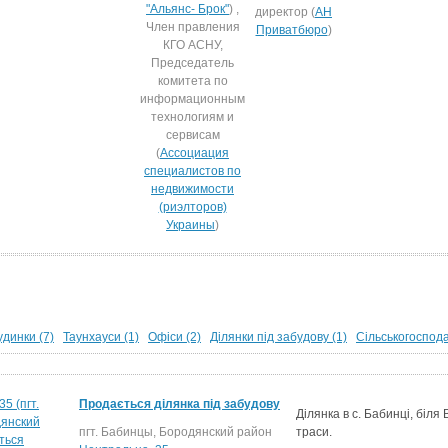
"Альянс- Брок"
) ,
директор (
АН
Член правления
Приватбюро
)
КГО АСНУ,
Председатель
комитета по
информационным
технологиям и
сервисам
(
Ассоциация
специалистов по
недвижимости
(риэлторов)
Украины
)
удинки (7)
Таунхауси (1)
Офіси (2)
Ділянки під забудову (1)
Сільськогоспода
Продається ділянка під забудову
Ділянка в с. Бабинці, біля
пгт. Бабинцы, Бородянский район
траси.