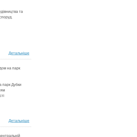
удівництва та
споруд.
Детальніше
дом на парк
а парк Дубки
тям
сті
Детальніше
центральній