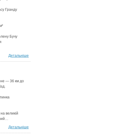
су Гранду
м²
елену Бучу
я
Детальніше
ене — 36 км до
їзд.
упинка
 на великій
ьний…
Детальніше