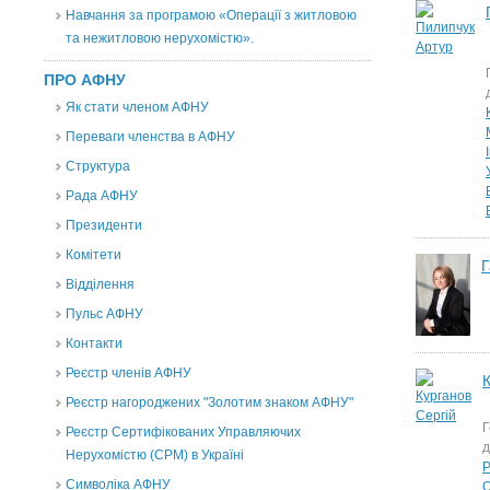
Навчання за програмою «Операції з житловою
та нежитловою нерухомістю».
ПРО АФНУ
Як стати членом АФНУ
Переваги членства в АФНУ
Структура
Рада АФНУ
Президенти
Комітети
Г
Відділення
Пульс АФНУ
Контакти
Реєстр членів АФНУ
К
Реєстр нагороджених "Золотим знаком АФНУ"
Г
Реєстр Сертифікованих Управляючих
д
Нерухомістю (CPM) в Україні
Символіка АФНУ