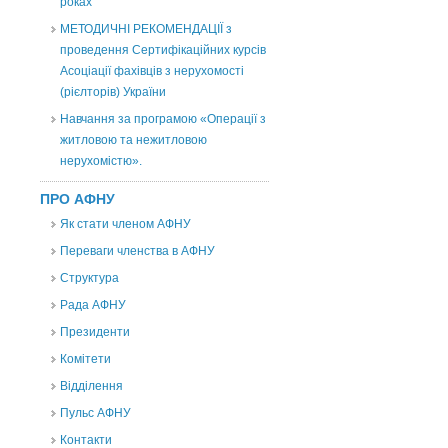
роках
МЕТОДИЧНІ РЕКОМЕНДАЦІЇ з
проведення Сертифікаційних курсів
Асоціації фахівців з нерухомості
(рієлторів) України
Навчання за програмою «Операції з
житловою та нежитловою
нерухомістю».
ПРО АФНУ
Як стати членом АФНУ
Переваги членства в АФНУ
Структура
Рада АФНУ
Президенти
Комітети
Відділення
Пульс АФНУ
Контакти