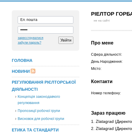
РІЕЛТОР ГОРБ
не на сайті
зареєструватися
Про мене
забули пароль?
Сфера діяльності:
ГОЛОВНА
День Народження:
Місто:
НОВИНИ
Контакти
РЕГУЛЮВАННЯ РІЄЛТОРСЬКОЇ
ДІЯЛЬНОСТІ
Номер телефону:
Концепція законодавчого
регулювання
Пропозиції робочої групи
Зараз працюю
Висновок для робочої групи
1. Zlatagrad
(Директо
2. Zlatagrad
(Директо
ЕТИКА ТА СТАНДАРТИ