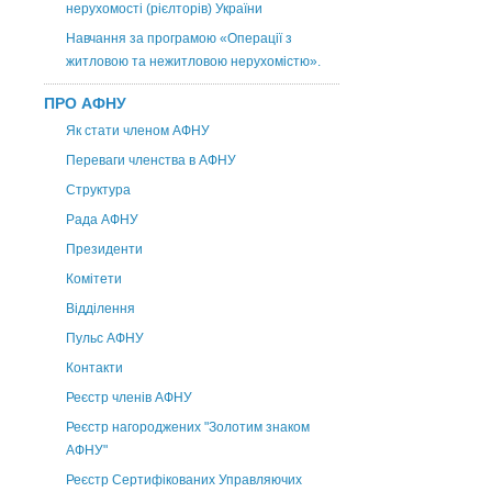
нерухомості (рієлторів) України
Навчання за програмою «Операції з
житловою та нежитловою нерухомістю».
ПРО АФНУ
Як стати членом АФНУ
Переваги членства в АФНУ
Структура
Рада АФНУ
Президенти
Комітети
Відділення
Пульс АФНУ
Контакти
Реєстр членів АФНУ
Реєстр нагороджених "Золотим знаком
АФНУ"
Реєстр Сертифікованих Управляючих