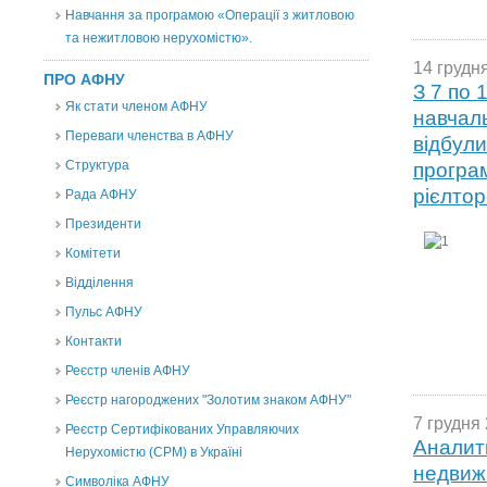
Навчання за програмою «Операції з житловою
та нежитловою нерухомістю».
14 грудня
ПРО АФНУ
З 7 по 
Як стати членом АФНУ
навчал
Переваги членства в АФНУ
відбули
Структура
програ
рієлтор
Рада АФНУ
Президенти
Комітети
Відділення
Пульс АФНУ
Контакти
Реєстр членів АФНУ
Реєстр нагороджених "Золотим знаком АФНУ"
7 грудня 
Реєстр Сертифікованих Управляючих
Аналит
Нерухомістю (CPM) в Україні
недвижи
Символіка АФНУ