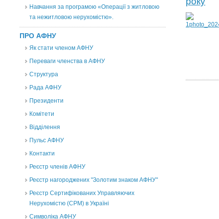
року
Навчання за програмою «Операції з житловою
та нежитловою нерухомістю».
ПРО АФНУ
Як стати членом АФНУ
Переваги членства в АФНУ
Структура
Рада АФНУ
Президенти
Комітети
Відділення
Пульс АФНУ
Контакти
Реєстр членів АФНУ
Реєстр нагороджених "Золотим знаком АФНУ"
Реєстр Сертифікованих Управляючих
Нерухомістю (CPM) в Україні
Символіка АФНУ