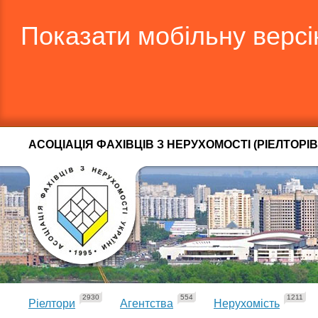
Показати мобільну верс
АСОЦІАЦІЯ ФАХІВЦІВ З НЕРУХОМОСТІ (РІЕЛТОРІВ
2930
554
1211
Ріелтори
Агентства
Нерухомість