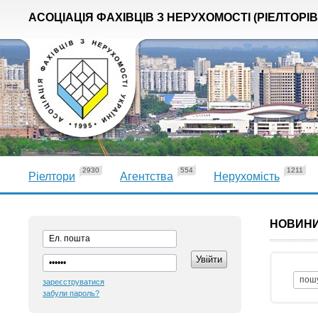
АСОЦІАЦІЯ ФАХІВЦІВ З НЕРУХОМОСТІ (РІЕЛТОРІВ
2930
554
1211
Ріелтори
Агентства
Нерухомість
НОВИН
зареєструватися
забули пароль?