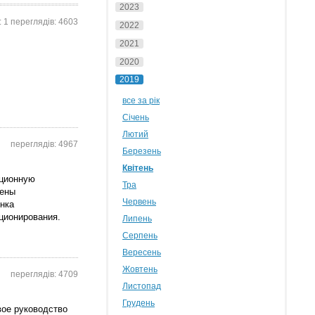
2023
: 1 переглядів: 4603
2022
2021
2020
2019
все за рік
Січень
Лютий
переглядів: 4967
Березень
Квітень
иционную
Тра
лены
Червень
нка
ционирования.
Липень
Серпень
Вересень
Жовтень
переглядів: 4709
Листопад
Грудень
ое руководство