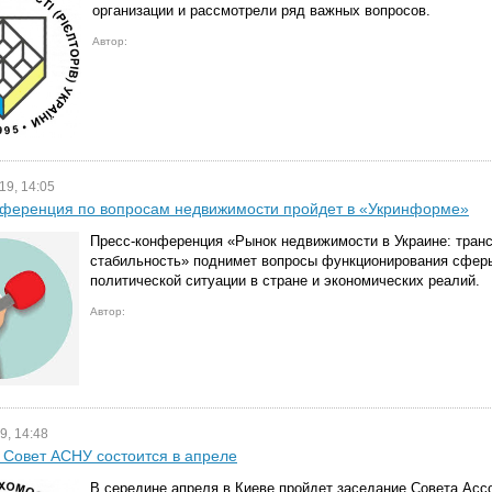
организации и рассмотрели ряд важных вопросов.
Автор:
19, 14:05
нференция по вопросам недвижимости пройдет в «Укринформе»
Пресс-конференция «Рынок недвижимости в Украине: тран
стабильность» поднимет вопросы функционирования сфер
политической ситуации в стране и экономических реалий.
Автор:
9, 14:48
Совет АСНУ состоится в апреле
В середине апреля в Киеве пройдет заседание Совета Асс