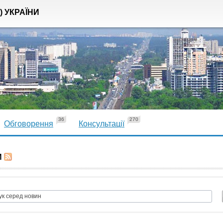
) УКРАЇНИ
36
270
Обговорення
Консультації
И