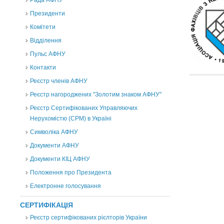
Рада АФНУ
Президенти
Комітети
Відділення
Пульс АФНУ
Контакти
Реєстр членів АФНУ
Реєстр нагороджених "Золотим знаком АФНУ"
Реєстр Сертифікованих Управляючих
Нерухомістю (CPM) в Україні
Символіка АФНУ
Документи АФНУ
Документи КІЦ АФНУ
Положення про Президента
Електронне голосування
СЕРТИФІКАЦІЯ
Реєстр сертифікованих рієлторів України