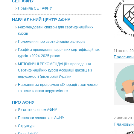
СЕТ АФНУ
Правила СЕТ АФНУ
НАВЧАЛЬНИЙ ЦЕНТР АФНУ
Рекомендовані спікери для сертифікаційних
курсів
Положення про сертифікацію рієлторів
Графік з проведення щорічних сертифікаційних
11 квітня 20
курсів в 2024-2025 роках
Пресс-ко
МЕТОДИЧНІ РЕКОМЕНДАЦІЇ з проведення
Сертифікаційних курсів Асоціації фахівців з
нерухомості (рієлторів) України
Навчання за програмою «Операції з житловою
та нежитловою нерухомістю».
ПРО АФНУ
Як стати членом АФНУ
Переваги членства в АФНУ
2 квітня 201
Плановый 
Структура