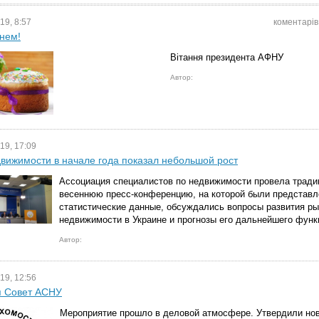
19, 8:57
коментарів
нем!
Вітання президента АФНУ
Автор:
19, 17:09
вижимости в начале года показал небольшой рост
Ассоциация специалистов по недвижимости провела трад
весеннюю пресс-конференцию, на которой были представ
статистические данные, обсуждались вопросы развития ры
недвижимости в Украине и прогнозы его дальнейшего функ
Автор:
19, 12:56
я Совет АСНУ
Мероприятие прошло в деловой атмосфере. Утвердили нов