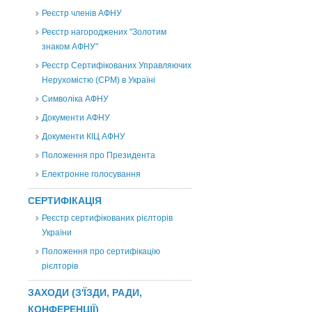
Реєстр членів АФНУ
Реєстр нагороджених "Золотим
знаком АФНУ"
Реєстр Сертифікованих Управляючих
Нерухомістю (CPM) в Україні
Символіка АФНУ
Документи АФНУ
Документи КІЦ АФНУ
Положення про Президента
Електронне голосування
СЕРТИФІКАЦІЯ
Реєстр сертифікованих рієлторів
України
Положення про сертифікацію
рієлторів
ЗАХОДИ (З'ЇЗДИ, РАДИ,
КОНФЕРЕНЦІЇ)