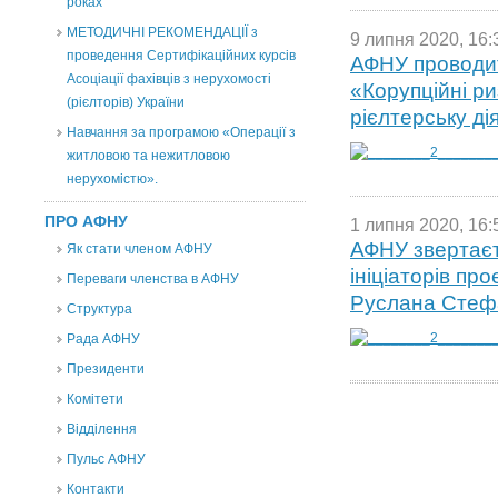
роках
МЕТОДИЧНІ РЕКОМЕНДАЦІЇ з
9 липня 2020, 16:
проведення Сертифікаційних курсів
АФНУ проводи
Асоціації фахівців з нерухомості
«Корупційні р
(рієлторів) України
рієлтерську ді
Навчання за програмою «Операції з
житловою та нежитловою
нерухомістю».
ПРО АФНУ
1 липня 2020, 16:
АФНУ звертаєт
Як стати членом АФНУ
ініціаторів пр
Переваги членства в АФНУ
Руслана Стеф
Структура
Рада АФНУ
Президенти
Комітети
Відділення
Пульс АФНУ
Контакти